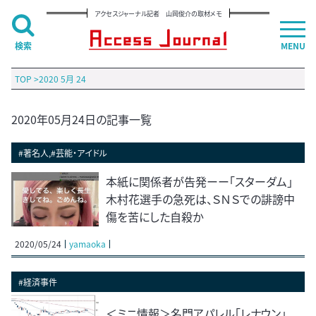
アクセスジャーナル記者 山岡俊介の取材メモ
検索
MENU
TOP
>
2020 5月 24
2020年05月24日の記事一覧
#著名人,#芸能・アイドル
本紙に関係者が告発ーー「スターダム」
木村花選手の急死は、ＳＮＳでの誹謗中
傷を苦にした自殺か
2020/05/24
yamaoka
#経済事件
＜ミニ情報＞名門アパレル「レナウン」、