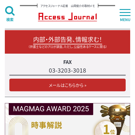
アクセスジャーナル記者 山岡俊介の取材メモ
検索
MENU
内部・外部告発、情報求む！
（弁護士などのプロが調査。ただし、公益性あるケースに限る）
FAX
03-3203-3018
メールはこちらから »