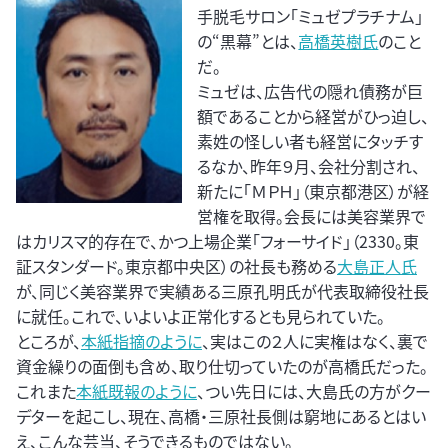
手脱毛サロン「ミュゼプラチナム」
の“黒幕”とは、
高橋英樹氏
のこと
だ。
ミュゼは、広告代の隠れ債務が巨
額であることから経営がひっ迫し、
素姓の怪しい者も経営にタッチす
るなか、昨年９月、会社分割され、
新たに「ＭＰＨ」（東京都港区）が経
営権を取得。会長には美容業界で
はカリスマ的存在で、かつ上場企業「フォーサイド」（2330。東
証スタンダード。東京都中央区）の社長も務める
大島正人氏
が、同じく美容業界で実績ある三原孔明氏が代表取締役社長
に就任。これで、いよいよ正常化するとも見られていた。
ところが、
本紙指摘のように
、実はこの２人に実権はなく、裏で
資金繰りの面倒も含め、取り仕切っていたのが高橋氏だった。
これまた
本紙既報のように
、つい先日には、大島氏の方がクー
デターを起こし、現在、高橋・三原社長側は窮地にあるとはい
え、こんな芸当、そうできるものではない。