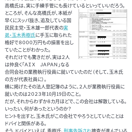
高橋氏は、実に手練手管にも長けているといっていいだろう。
ところが、そんな高橋氏が、本紙が
早くにスッパ抜き、追及している国
民民主党・玉木雄一郎代表の
実
弟・玉木秀樹氏
に手玉に取られた
格好で８０００万円もの損害を出し
ていたことがわかった。
それだけでも驚きだが、実は２人
は仲良く「ＡＩＸ ＪＡＰＡＮ」なる
合同会社の業務執行役員に就いていたのだ（そして、玉木氏
の方が代表社員に）。
横に掲げたその法人登記簿のように、２人が業務執行役員に
就いたのは２０２３年10月19日のこと。
だが、それからわずか８カ月ほどで、この会社は解散している。
いったい、何があったというのか？
ヒントを出すと、玉木氏がこの会社でやろうとしていたことは
ドバイと関係がある。
そう、ドバイといえば、秀樹氏、
刑事告訴され
捜査が進んでいる