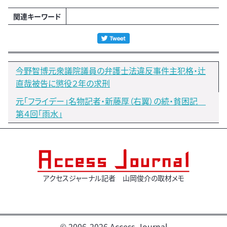
関連キーワード
今野智博元衆議院議員の弁護士法違反事件主犯格・辻
直哉被告に懲役２年の求刑
元「フライデー」名物記者・新藤厚（右翼）の続・貧困記
第４回「雨水」
アクセスジャーナル記者 山岡俊介の取材メモ
© 2006-2026 Access-Journal