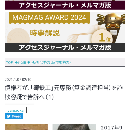
TOP
>
経済事件
>
反社会勢力（反市場勢力）
2021.1.07 02:10
債権者が、「郷鉄工」元専務（資金調達担当）を詐
欺容疑で告訴へ（１）
yamaoka
２０１７年９