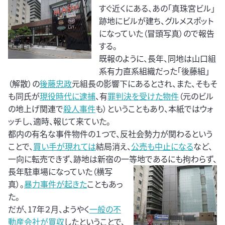
すぐ近くにある、あの「真珠宮ビル」
跡地にビルが建ち、グルメスポット
になっていた（冒頭写真）ので報告
する。
既報のように、長年、同地は山口組
系有力直系組織だった「後藤組」
（解散）の
後藤忠政
元組長の影響下にあるとされ、また、そもそ
も同氏が
現役時代に逮捕
、有
罪判決を受けた物件
（元のビル
の地上げ関連で
殺人事件
も）ということもあり、本紙ではウォ
ッチし、適時、報じて来ていた。
都内の有名な事件物件の１つで、反社会勢力が関わるという
ことで、
買い手が現れては
結局消え、
公売も中止になる
など、
一向に転売できず、跡地は新宿の一等地で
あるにも拘わらず、
長年駐車場になっていた（横写
真）。
暴力事件が起きた
こともあっ
た。
だが、17年２月、ようやく
一般の不
動産会社が買収
したということで、