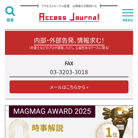
アクセスジャーナル記者 山岡俊介の取材メモ
検索
MENU
内部・外部告発、情報求む！
（弁護士などのプロが調査。ただし、公益性あるケースに限る）
FAX
03-3203-3018
メールはこちらから »