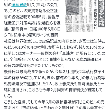
組の
後藤忠政
組長（当時）の会社
で、このビルの売買を巡る公正証
書の虚偽記載で06年５月、警視庁
組織犯罪対策４課は後藤氏らを逮
捕。（横写真＝「日経」06年５月８日
夕刊。記事中の菱和ライフの西岡
社長は無罪確定）。この虚偽記載の内容とは、赤富士は当時こ
のビルの10分の４の権利しか所有しておらず、残りの10分の６
に関してはオーナー一族側の会社「真珠宮」が所有していたの
に、全部所有しているとして事情を知らない法務局職員にそ
の旨の虚偽登記させたというものだ。
後藤氏は最高裁まで争ったが、今年２月、懲役２年執行猶予４
年の有罪が確定している。また、前述の今年６月の暴力行為等
処罰法違反で逮捕された１人、坂上雅夫氏も当時後藤氏と一
緒に逮捕され、こちらも今年２月同罪の有罪判決が確定して
いる。
こうした経緯、そして今年６月の逮捕容疑が同じこのビルの売
買を巡り、「瑕疵物件」と言われたと聞けば、その後も赤富士こ