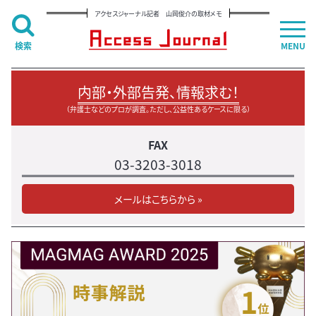
アクセスジャーナル記者 山岡俊介の取材メモ
検索
MENU
内部・外部告発、情報求む！
（弁護士などのプロが調査。ただし、公益性あるケースに限る）
FAX
03-3203-3018
メールはこちらから »