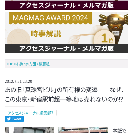
TOP
>
右翼・暴力団
>
後藤組
2012.7.31 23:20
あの旧「真珠宮ビル」の所有権の変遷――なぜ、
この東京・新宿駅前超一等地は売れないのか!?
アクセスジャーナル編集部3
本紙で