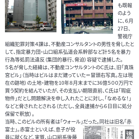
も既報
のよう
に、６月
27日、
警視庁
組織犯罪対策４課は、不動産コンサルタントの男性を脅したと
して、指定暴力団・山口組系弘道会系幹部など計５名を暴力
行為等処罰法違反（集団的暴行、脅迫）容疑で逮捕した。
５名が脅した経緯は、不動産コンサルタントのＣ氏は、旧「真珠
宮ビル」（当時はビルはまだ建っていた＝冒頭右写真。左は現
在の跡地）の土地・建物を10年８月末までに36億５００万円で
買う契約を結んでいたが、その支払い期限直前、Ｃ氏は「瑕疵
物件」だとし問題解決を申し入れたことに対し、「なめるな！」
などと脅されたとされる（ただし、全員逮捕から６日目に処分
保留で釈放）。
当時、このビルの所有者は「ウォール」だった。同社は旧名「赤
富士」。赤富士といえば、
息子が役
員に就くなど、実質、山口組系後藤