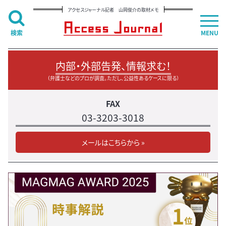
アクセスジャーナル記者 山岡俊介の取材メモ
検索
MENU
内部・外部告発、情報求む！
（弁護士などのプロが調査。ただし、公益性あるケースに限る）
FAX
03-3203-3018
メールはこちらから »