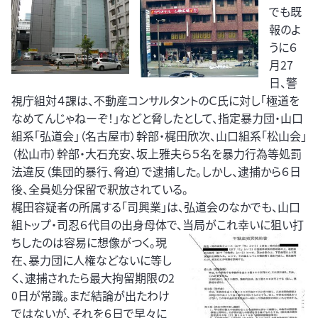
でも既
報のよ
うに６
月27
日、警
視庁組対４課は、不動産コンサルタントのＣ氏に対し「極道を
なめてんじゃねーぞ！」などと脅したとして、指定暴力団・山口
組系「弘道会」（名古屋市）幹部・梶田欣次、山口組系「松山会」
（松山市）幹部・大石充安、坂上雅夫ら５名を暴力行為等処罰
法違反（集団的暴行、脅迫）で逮捕した。しかし、逮捕から６日
後、全員処分保留で釈放されている。
梶田容疑者の所属する「司興業」は、弘道会のなかでも、山口
組トップ・司忍６代目の出身母体で、当局
がこれ幸いに狙い打
ちしたのは容易に想像がつく。現
在、暴力団に人権などないに等し
く、逮捕されたら最大拘留期限の2
0日が常識。まだ結論が出たわけ
ではないが、それを６日で早々に