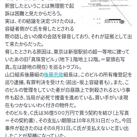
釈放したということは無理筋で起
訴は困難と見たからだろう。
実は、その結論を決定づけたのは、
容疑者側がＣ氏を脅したとされる
際の話し合いの席の会話を録音しており、それが証拠として出
て来たからだった。
脅したとされる原因は、東京は新宿駅前の超一等地に建って
いたあの旧「真珠宮ビル」（地下１階地上12階。＝冒頭右写
真。左は跡地の現在）を巡るトラブル。
山口組系後藤組の
後藤忠政
組長は、このビルの所有権登記を
巡り逮捕、有罪判決を受けた（前出・坂上容疑者も）。また、こ
のビルの管理をしていた者が白昼路上で刺殺されるという事
件も起き、当局が必死で捜査を進めている。買い手がいま現
在もつかないいわく付きの物件だ。
そのビルを、Ｃ氏は36億５００万円で買う契約を結び（上写真
＝その契約書）、その支払い期限は10年８月31日だった。今回
事件が起きたのはその８月31日。Ｃ氏が支払えないと言い出
したことが契機になっていた。