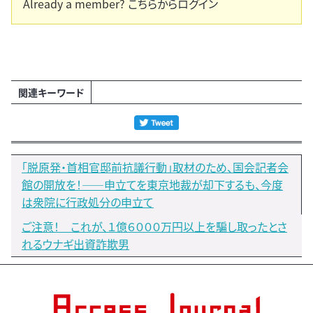
Already a member?
こちらからログイン
関連キーワード
「脱原発・首相官邸前抗議行動」取材のため、国会記者会
館の開放を！――申立てを東京地裁が却下するも、今度
は衆院に行政処分の申立て
ご注意！ これが、１億６０００万円以上を騙し取ったとさ
れるウナギ出資詐欺男