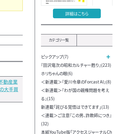
詳細はこちら
カテゴリ一覧
ピックアップ(7)
『田沢竜次の昭和カルチャー甦り』(223)
ホリちゃんの眼(6)
）不動産業
＜新連載＞『愛川令章のForcast AI』(8)
あの大手買
＜新連載＞『わが国の親権問題を考え
る』(15)
新連載「詫びる覚悟はできてます」(13)
＜連載＞ご注意『この男、詐欺師につき』
(32)
本紙YouTube版「アクセスジャーナルCh