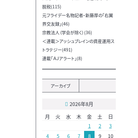
脱税(115)
元フライデー名物記者・新藤厚の「右翼
界交友録」(46)
宗教法人（学会が除く）(36)
＜連載＞アッシュブレインの資産運用ス
トラテジー(491)
連載「ＡＪアラート」(8)
アーカイブ
2026年8月
月
火
水
木
金
土
日
1
2
3
4
5
6
7
8
9
10