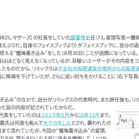
（3825。マザーズ）の社長をしていた
國重惇史
氏（73。冒頭写真＝難
衰えぶりだ。自身のフェイスブックより）がフェイスブックに、自分の
思える“懺悔書き込み”をした（８月30日）ことが話題になっている。
容はほどなく見えなくなっているが、目敏いユーザーがその内容をコ
したものだから、リミックスは
子会社の仮想通貨交換所からの仮想
に株価を下げていたが、さらに追い討ちをかけることに（右下写真
き込み”のなかで、自分がリミックスの代表時代、また辞任後も、リ
めた旨の内容が記されていたからだ。
代表をしていたのは
２０１５年６月
から
16年12月
まで。
國重氏は何度も転んで
大ケガをした
とされ、襲われたの
まで流れていたが、今回の“懺悔書き込み”の冒頭、
ですが、寝たきりになる前に過去を懺悔して、いつか