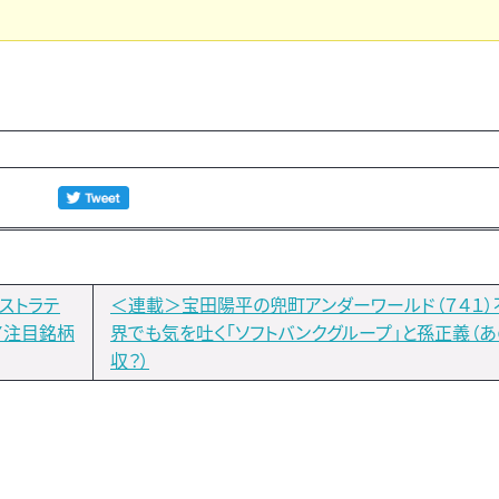
ストラテ
＜連載＞宝田陽平の兜町アンダーワールド（７４１
Ｙ注目銘柄
界でも気を吐く「ソフトバンクグループ」と孫正義（
収？）