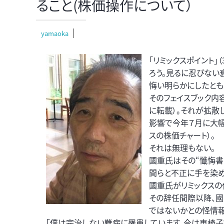
ること(株価操作について）
yamaoka
「リミックスポイント」
ろう。見るに忍びない
悔い明らかにしたとも
そのフェイスブック内
に転載）。それが拡散
影響で今年７月に大幅
スの株価チャート）。
それは無理もない。
國重氏はその“懺悔書
間らと不正に手を染
國重氏がリミックスの
その辞任間際以降、
ではないかとの怪情報
「僕は完治しない難病に罹患しています。今は車椅子