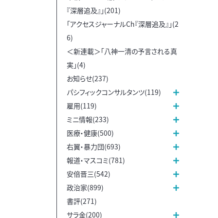
『深層追及』」(201)
「アクセスジャーナルCh『深層追及』」(2
6)
＜新連載＞「八神一清の予言される真
実」(4)
お知らせ(237)
パシフィックコンサルタンツ(119)
雇用(119)
ミニ情報(233)
医療・健康(500)
右翼・暴力団(693)
報道・マスコミ(781)
安倍晋三(542)
政治家(899)
書評(271)
サラ金(200)