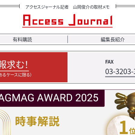
アクセスジャーナル記者 山岡俊介の取材メモ
有料購読
編集長紹介
報求む！
FAX
03-3203-
あるケースに限る）