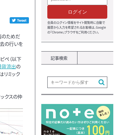
ログイン
会員のログイン情報をサイト閲覧時に自動で
履歴から入力を希望されるお客様は、Google
の『Chrome』ブラウザをご利用ください。
病のためだ
過去の行いを
記事検索
ピぺ（以下
通貨流出
の
はリミック
ミックスの仲