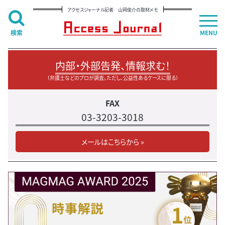
アクセスジャーナル記者 山岡俊介の取材メモ
検索
MENU
内部・外部告発、情報求む！
（弁護士などのプロが調査。ただし、公益性あるケースに限る）
FAX
03-3203-3018
メールはこちらから »