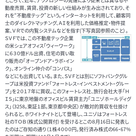
ところで、近年、テクノロジーの発達により従来とは異なる不
動産売買、賃貸、投資の新しい仕組みが生み出されており、そ
れを“不動産テック”という。インターネットを利用して、顧客同
士のダイレクトマッチング、ＡＩを利用した価格推定・物件提
案、ＶＲでの内覧システムなどを指す(下写真図参照のこと）。
ＳＶＦでは、この不動産テック企業
の米シェアオフィス「ウィーワーク」
に６３０億ドル出資、住宅の買い取
り販売の「オープンドア・ラボ・イン
ク」、オンライン仲介の「コンパス」
などにも出資している。また、ＳＶＦとは別にソフトバンクグル
ープは米投資ファンド「フォートレス・インベストメント・グルー
プ」を２０１７年に買収。このフォートレス社、旅行会社大手「Ｈ
ＩＳ」に東京地盤のオフィスビル賃貸主力「ユニゾホールディグ
ス」（3258。東証１部。東京都中央区）が敵対的買収を仕掛け
られると、ホワイトナイトとして登場し、ユニゾはフォートレス
社のＴＯＢ（株式公開買付）を受けるとこの８月16日に発表し
たのはご存知の通り（１株４０００円。発行済み株式の66・67％