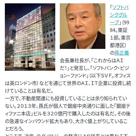
「
ソフトバ
ンクグル
ープ
」（99
84。東証
１部。東京
都港区）
の
孫正義
会長兼社長が、「これからはＡＩ
だ！」と発言し、「ソフトバンク・ビジ
ョン・ファンド」（以下ＳＶＦ。オフィス
は英ロンドン市）などを通じて世界のＡＩ、ＩＴ企業に投資し続
けていることは有名だ。
一方で、不動産関連にも投資していることは余り知られてい
ない。２０１３年、孫氏が個人で銀座中央通りに面した「銀座テ
ィファニ本店」ビルを３２０億円で購入したのは有名だ。その後
の急速なインバウンド拡大もあり、大きく値上がりしているこ
とだろう。