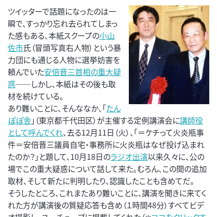
ツイッターで話題になったのは一
瞬で、すっかり忘れ去られてしまっ
た感もある、本紙スクープの
小山
佐市
氏（冒頭写真右人物）という暴
力団にも通じる人物に選挙妨害を
頼んでいた
安倍晋三首相の重大疑
惑
――しかし、本紙はその後も取
材を続けている。
あり難いことに、そんななか、「
たん
ぽぽ舎
」（東京都千代田区）が主催する定例講演会に
講師役
として呼んでくれ
、去る12月11日（火）、「＝ケチって火炎瓶事
件＝安倍晋三議員自宅・事務所に火炎瓶はなぜ投げ込まれ
たのか？」と題して、10月18日の
ラジオ出演
以来久々に、公の
場でこの重大疑惑について話して来た。むろん、この間の追加
取材、そして新たに判明したり、認識したことも含めてだ。
そうしたところ、これまたあり難いことに、講演を聞きに来てく
れた方が講演後の質疑応答も含め（１時間48分）すべてビデ