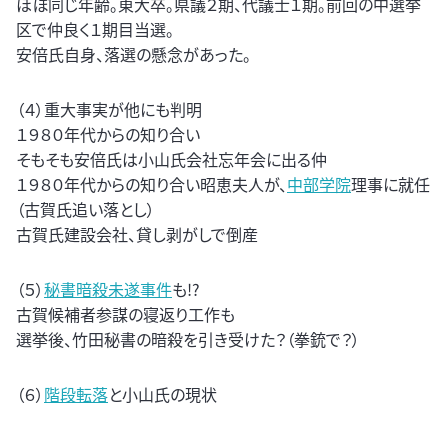
ほぼ同じ年齢。東大卒。県議２期、代議士１期。前回の中選挙
区で仲良く１期目当選。
安倍氏自身、落選の懸念があった。
（４）重大事実が他にも判明
１９８０年代からの知り合い
そもそも安倍氏は小山氏会社忘年会に出る仲
１９８０年代からの知り合い昭恵夫人が、
中部学院
理事に就任
（古賀氏追い落とし）
古賀氏建設会社、貸し剥がしで倒産
（５）
秘書暗殺未遂事件
も!?
古賀候補者参謀の寝返り工作も
選挙後、竹田秘書の暗殺を引き受けた？（拳銃で？）
（６）
階段転落
と小山氏の現状