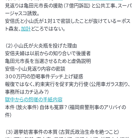
見返りは亀田元市長の援助（７億円訴訟）と公共工事、スーパ
ージャスコ誘致。
安倍氏と小山氏が１対１で密談したことが抜けている＝ポス
ト森友、
加計
どころではない。
（２）小山氏が火炎瓶を投げた理由
安倍夫婦は以前からの知り合いで後援者
亀田元市長を当選させるためと虚偽説明
安倍・小山見返り内容の密談
３００万円の恐喝事件デッチ上げ疑惑
報復ではなく、約束実行を促す実力行使（公用車ガラス割り、
事務所はカチ込み？）
獄中からの怨嗟の手紙内容
本件（放火事件）自体も冤罪？（福岡県警刑事のアリバイの
件）
（３）選挙妨害事件の本質（古賀氏政治生命を絶つこと）