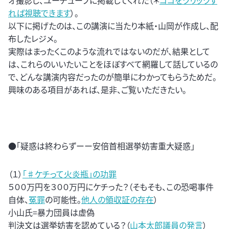
オ撮影し、ユーチューブに掲載してくれた（＊
ココをクリックす
れば視聴できます
）。
以下に掲げたのは、この講演に当たり本紙・山岡が作成し、配
布したレジメ。
実際はまったくこのような流れではないのだが、結果として
は、これらのいいたいことをほぼすべて網羅して話しているの
で、どんな講演内容だったのが簡単にわかってもらうためだ。
興味のある項目があれば、是非、ご覧いただきたい。
●「疑惑は終わらずーー安倍首相選挙妨害重大疑惑」
（１）
「♯ケチって火炎瓶」の功罪
５００万円を３００万円にケチった？（そもそも、この恐喝事件
自体、
冤罪
の可能性。
他人の領収証の存在
）
小山氏=暴力団員は虚偽
判決文は選挙妨害を認めている？（
山本太郎議員の発言
）