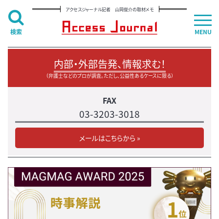
アクセスジャーナル記者 山岡俊介の取材メモ
検索
MENU
内部・外部告発、情報求む！
（弁護士などのプロが調査。ただし、公益性あるケースに限る）
FAX
03-3203-3018
メールはこちらから »