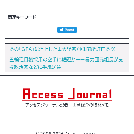
関連キーワード
あの「ＧＦＡ」に浮上した重大疑惑（＊１箇所訂正あり）
五輪種目初採用の空手に難題かーー暴力団元組長が支
援政治家などに手紙送達
アクセスジャーナル記者 山岡俊介の取材メモ
© 2006-2026 Access-Journal