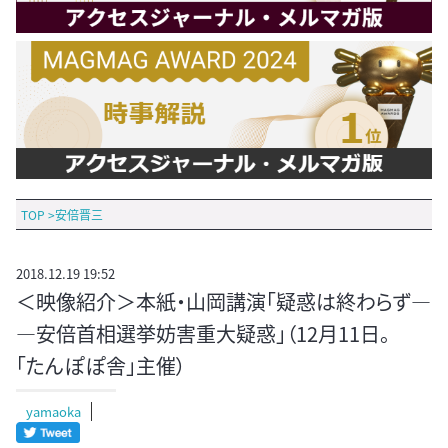
TOP
>
安倍晋三
2018.12.19 19:52
＜映像紹介＞本紙・山岡講演「疑惑は終わらず―
―安倍首相選挙妨害重大疑惑」（12月11日。
「たんぽぽ舎」主催）
yamaoka