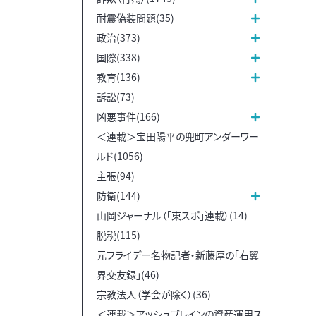
耐震偽装問題(35)
政治(373)
国際(338)
教育(136)
訴訟(73)
凶悪事件(166)
＜連載＞宝田陽平の兜町アンダーワー
ルド(1056)
主張(94)
防衛(144)
山岡ジャーナル（「東スポ」連載）(14)
脱税(115)
元フライデー名物記者・新藤厚の「右翼
界交友録」(46)
宗教法人（学会が除く）(36)
＜連載＞アッシュブレインの資産運用ス