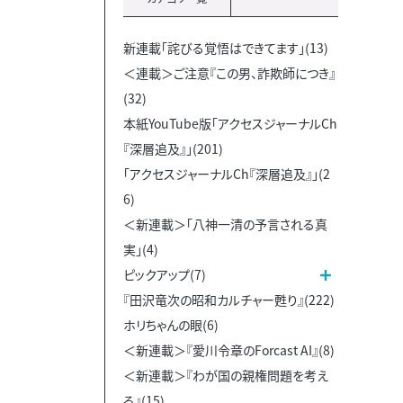
新連載「詫びる覚悟はできてます」(13)
＜連載＞ご注意『この男、詐欺師につき』
(32)
本紙YouTube版「アクセスジャーナルCh
『深層追及』」(201)
「アクセスジャーナルCh『深層追及』」(2
6)
＜新連載＞「八神一清の予言される真
実」(4)
ピックアップ(7)
『田沢竜次の昭和カルチャー甦り』(222)
ホリちゃんの眼(6)
＜新連載＞『愛川令章のForcast AI』(8)
＜新連載＞『わが国の親権問題を考え
る』(15)