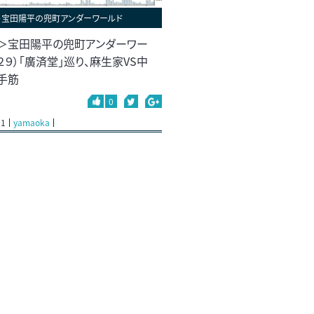
＞宝田陽平の兜町アンダーワールド
＞宝田陽平の兜町アンダーワー
２９）「廣済堂」巡り、麻生家VS中
手筋
0
01
yamaoka