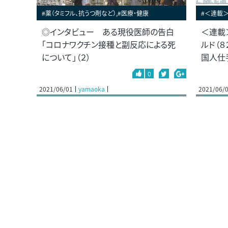
#薬（タミフル、抗うつ剤など）,#医療・健康
#＜連載
◎インタビュー ある現役医師の告白
＜連載
「コロナワクチン接種と副反応による死
ルド（８
について」（２）
国人仕
0
2021/06/01
yamaoka
2021/06/