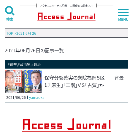
アクセスジャーナル記者 山岡俊介の取材メモ
検索
MENU
TOP
>
2021 6月 26
2021年06月26日の記事一覧
#選挙,#政治家,#政治
保守分裂確実の衆院福岡５区――背景
に「麻生」「二階」ＶＳ「古賀」か
2021/06/26
yamaoka