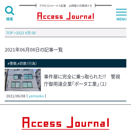
アクセスジャーナル記者 山岡俊介の取材メモ
検索
MENU
TOP
>
2021 6月 08
2021年06月08日の記事一覧
#警察,#詐欺（行為）
事件屋に完全に乗っ取られた!? 警視
庁御用達企業「ポータ工業」（１）
2021/06/08
yamaoka