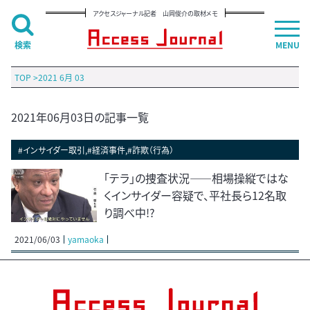
アクセスジャーナル記者 山岡俊介の取材メモ
検索
MENU
TOP
>
2021 6月 03
2021年06月03日の記事一覧
#インサイダー取引,#経済事件,#詐欺（行為）
「テラ」の捜査状況――相場操縦ではな
くインサイダー容疑で、平社長ら12名取
り調べ中!?
2021/06/03
yamaoka