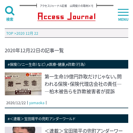
アクセスジャーナル記者 山岡俊介の取材メモ
検索
MENU
TOP
>
2020 12月 22
2020年12月22日の記事一覧
#保険（ソニー生命）など）,#医療・健康,#詐欺（行為）
第一生命19億円詐取だけじゃない。問
われる保険・保険代理店会社の責任―
―柏木被告らを詐欺被害者が提訴
2020/12/22
yamaoka
#＜連載＞宝田陽平の兜町アンダーワールド
＜連載＞宝田陽平の兜町アンダーワー