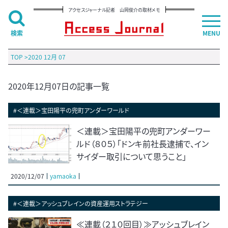
アクセスジャーナル記者 山岡俊介の取材メモ
検索
MENU
TOP
>
2020 12月 07
2020年12月07日の記事一覧
#＜連載＞宝田陽平の兜町アンダーワールド
＜連載＞宝田陽平の兜町アンダーワー
ルド（８０５）「ドンキ前社長逮捕で、イン
サイダー取引について思うこと」
2020/12/07
yamaoka
#＜連載＞アッシュブレインの資産運用ストラテジー
≪連載（２１０回目）≫アッシュブレイン