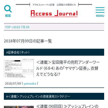
アクセスジャーナル記者 山岡俊介の取材メモ
検索
MENU
TOP
>
2018 7月 09
2018年07月09日の記事一覧
#証券会社（ネット）
＜連載＞宝田陽平の兜町アンダーワー
ルド（６８４）あの「ヤマゲン証券」、衣替
えでどうなる!?
2018/07/09
yamaoka
#＜連載＞アッシュブレインの資産運用ストラテジー
≪連載（90回目）≫アッシュブレインの