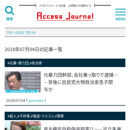
アクセスジャーナル記者 山岡俊介の取材メモ
検索
MENU
TOP
>
2018 7月 04
2018年07月04日の記事一覧
#右翼・暴力団,#政治家
元暴力団幹部、会社乗っ取りで逮捕―
―背後に自民党大物政治家息子関
与か
2018/07/04
yamaoka
#殺人,#不祥事,#報道・マスコミ,#警察
弟を練炭自殺偽装殺害!?――足立朱美