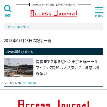
アクセスジャーナル記者 山岡俊介の取材メモ
検索
MENU
TOP
>
2018 7月 28
2018年07月28日の記事一覧
#汚職（疑惑）,#政治家
開催まで２年を切った東京五輪ーーサ
ブトラック問題は大丈夫か？ 渦巻く利
権争い
2018/07/28
yamaoka