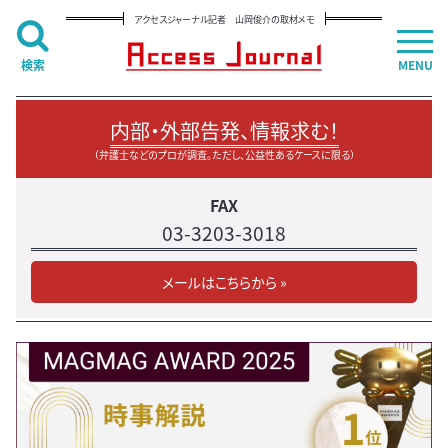
アクセスジャーナル記者 山岡俊介の取材メモ
検索
MENU
内部・外部告発、情報求む！
（弁護士などのプロが調査。ただし、公益性あるケースに限る）
FAX
03-3203-3018
メールはこちらから »