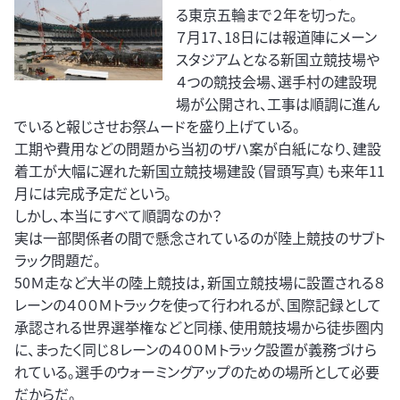
る東京五輪まで２年を切った。
７月17、18日には報道陣にメーン
スタジアムとなる新国立競技場や
４つの競技会場、選手村の建設現
場が公開され、工事は順調に進ん
でいると報じさせお祭ムードを盛り上げている。
工期や費用などの問題から当初のザハ案が白紙になり、建設
着工が大幅に遅れた新国立競技場建設（冒頭写真）も来年11
月には完成予定だという。
しかし、本当にすべて順調なのか？
実は一部関係者の間で懸念されているのが陸上競技のサブト
ラック問題だ。
50Ｍ走など大半の陸上競技は，新国立競技場に設置される８
レーンの４００Ｍトラックを使って行われるが、国際記録として
承認される世界選挙権などと同様、使用競技場から徒歩圏内
に、まったく同じ８レーンの４００Ｍトラック設置が義務づけら
れている。選手のウォーミングアップのための場所として必要
だからだ。