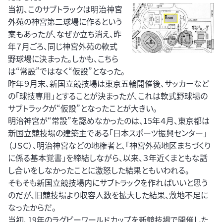
当初、このサブトラックは明治神宮
外苑の神宮第二球場に作るという
案もあったが、なぜか立ち消え、昨
年７月ごろ、同じ神宮外苑の軟式
野球場に決まった。しかも、こちら
は“常設”ではなく“仮設”となった。
昨年９月末、新国立競技場は東京五輪開催後、サッカーなど
の「球技専用」とすることが決まったが、これは軟式野球場の
サブトラックが“仮設”となったことが大きい。
明治神宮が“常設”を認めなかったのは、15年４月、東京都は
新国立競技場の建築主である「日本スポーツ振興センター」
（ＪＳＣ）、明治神宮などの地権者と、「神宮外苑地区まちづくり
に係る基本覚書」を締結しながら、以来、３年近くまともな話
し合いをしなかったことに激怒した結果ともいわれる。
そもそも新国立競技場内にサブトラックを作ればいいと思う
のだが、旧競技場より収容人数を拡大した結果、敷地不足に
なったからだ。
当初、19年のラグビーワールドカップを新競技場で開催した