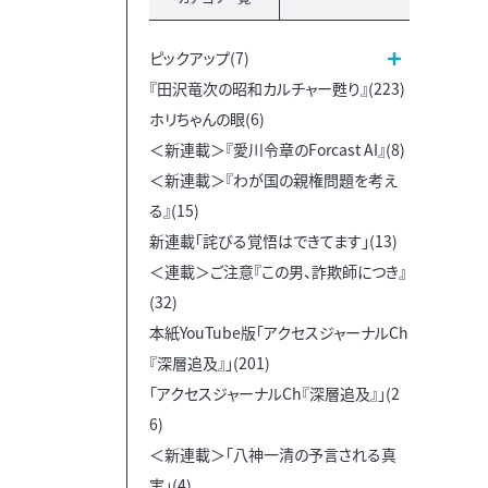
ピックアップ(7)
『田沢竜次の昭和カルチャー甦り』(223)
ホリちゃんの眼(6)
＜新連載＞『愛川令章のForcast AI』(8)
＜新連載＞『わが国の親権問題を考え
る』(15)
新連載「詫びる覚悟はできてます」(13)
＜連載＞ご注意『この男、詐欺師につき』
(32)
本紙YouTube版「アクセスジャーナルCh
『深層追及』」(201)
「アクセスジャーナルCh『深層追及』」(2
6)
＜新連載＞「八神一清の予言される真
実」(4)