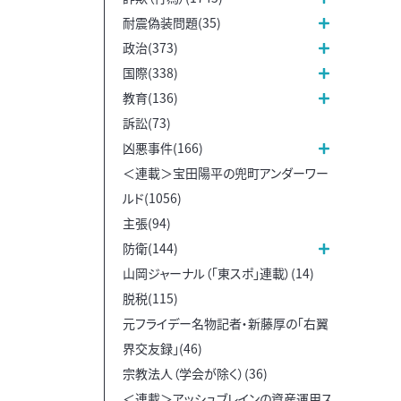
耐震偽装問題(35)
政治(373)
国際(338)
教育(136)
訴訟(73)
凶悪事件(166)
＜連載＞宝田陽平の兜町アンダーワー
ルド(1056)
主張(94)
防衛(144)
山岡ジャーナル（「東スポ」連載）(14)
脱税(115)
元フライデー名物記者・新藤厚の「右翼
界交友録」(46)
宗教法人（学会が除く）(36)
＜連載＞アッシュブレインの資産運用ス