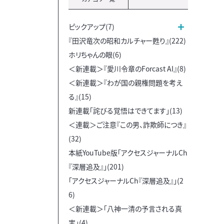
ピックアップ(7)
『田沢竜次の昭和カルチャー甦り』(222)
ホリちゃんの眼(6)
＜新連載＞『愛川令章のForcast AI』(8)
＜新連載＞『わが国の親権問題を考え
る』(15)
新連載「詫びる覚悟はできてます」(13)
＜連載＞ご注意『この男、詐欺師につき』
(32)
本紙YouTube版「アクセスジャーナルCh
『深層追及』」(201)
「アクセスジャーナルCh『深層追及』」(2
6)
＜新連載＞「八神一清の予言される真
実」(4)