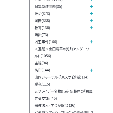
耐震偽装問題(35)
政治(373)
国際(338)
教育(136)
訴訟(73)
凶悪事件(166)
＜連載＞宝田陽平の兜町アンダーワー
ルド(1056)
主張(94)
防衛(144)
山岡ジャーナル（「東スポ」連載）(14)
脱税(115)
元フライデー名物記者・新藤厚の「右翼
界交友録」(46)
宗教法人（学会が除く）(36)
＜連載＞アッシュブレインの資産運用ス