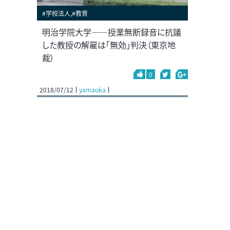
#学校法人,#教育
明治学院大学――授業無断録音に抗議
した教授の解雇は「無効」判決（東京地
裁）
0
2018/07/12
yamaoka