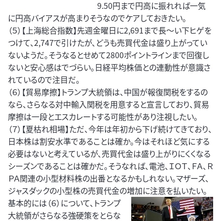
9.50円まで円高に振れれば一気
に円高バイアスが高まりそうなのでケアしておきたい。
（５）【上海総合指数】先週金曜日に2,691まで長～い下ヒゲを
つけて、2,747で引けたが、どうも売買代金は盛り上がってい
ないようだ。そうなるとせめて2800ポイントラインまで回復し
ないと安心感はでづらい。日経平均株価との連動性が意識さ
れているので注目だ。
（６）【貿易摩擦】トランプ大統領は、中国が報復関税をするの
なら、さらなる対中輸入関税を用意すると宣言しており、貿易
摩擦は一段とエスカレートする可能性があり注視したい。
（７）【夏枯れ相場】ただ、今年は年初から下げ続けてきており、
日本株は割安水準であることは確か。今はそれほど気にする
必要はないと考えているが、売買代金は盛り上がりにくくなる
シーズンであることは確かだ。そうなれば、電池、ＩＯＴ、ＦＡ、Ｒ
ＰＡ関連の小型材料株の出番となるかもしれない。マザーズ、
ジャスダックの小型株の売買代金の増加に注意を払いたい。
基本的には（６）について、トランプ
大統領がさらなる強硬策をとらな