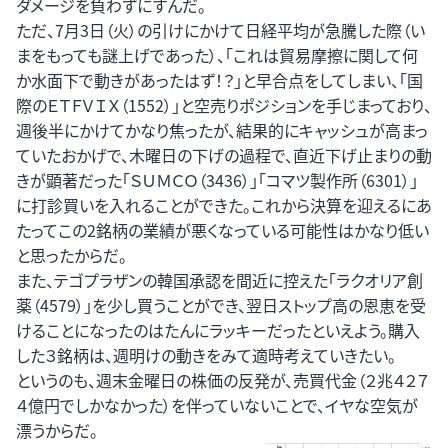
ダメージを負わずにすんだ。
ただ、7月3日（火）の引けにかけて日経平均が急騰した際（い
まをもっても謎上げであった）、「これは貿易摩擦に関して何
か水面下で動きがあったはず！？」と早合点をしてしまい、「国
際のＥＴＦＶＩＸ（1552）」と空売りポジションを手じまっており、
週後半にかけてかなり焦ったが、結果的にキャッシュが高まっ
ていたおかげで、木曜日の下げの過程で、直近下げ止まりの動
きが顕著だった「ＳＵＭＣＯ（3436）」「コマツ製作所（6301）」
に打診買いを入れることができた。これから決算を迎えるにあ
たってこの2銘柄の業績が悪くなっている可能性はかなり低い
と思ったからだ。
また、テゴプラザンの韓国承認を間近に控えた「ラクオリア創
薬（4579）」を少し買うことができ、翌日ストップ高の恩恵を受
けることになったのはたんにラッキーだったといえよう。購入
した３銘柄は、週明けの動きをみて適時考えていきたい。
というのも、週末金曜日の株価の反発が、売買代金（２兆４２７
４億円でしかなかった）を伴っていないことで、イヤな空気が
漂うからだ。