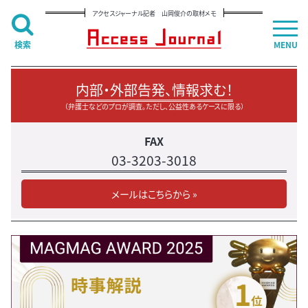
アクセスジャーナル記者 山岡俊介の取材メモ
検索
MENU
内部・外部告発、情報求む！
（弁護士などのプロが調査。ただし、公益性あるケースに限る）
FAX
03-3203-3018
メールはこちらから »