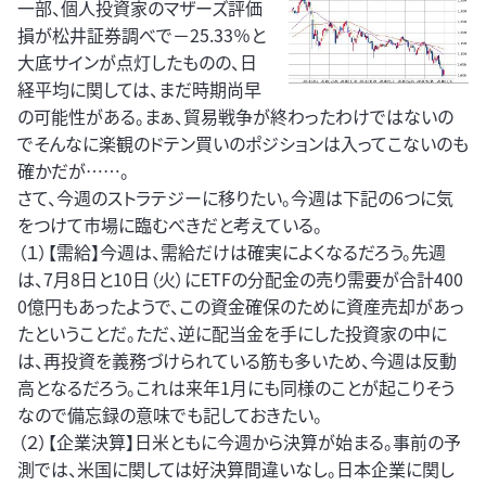
一部、個人投資家のマザーズ評価
損が松井証券調べで－25.33％と
大底サインが点灯したものの、日
経平均に関しては、まだ時期尚早
の可能性がある。まぁ、貿易戦争が終わったわけではないの
でそんなに楽観のドテン買いのポジションは入ってこないのも
確かだが……。
さて、今週のストラテジーに移りたい。今週は下記の6つに気
をつけて市場に臨むべきだと考えている。
（１）【需給】今週は、需給だけは確実によくなるだろう。先週
は、7月8日と10日（火）にETFの分配金の売り需要が合計400
0億円もあったようで、この資金確保のために資産売却があっ
たということだ。ただ、逆に配当金を手にした投資家の中に
は、再投資を義務づけられている筋も多いため、今週は反動
高となるだろう。これは来年1月にも同様のことが起こりそう
なので備忘録の意味でも記しておきたい。
（２）【企業決算】日米ともに今週から決算が始まる。事前の予
測では、米国に関しては好決算間違いなし。日本企業に関し