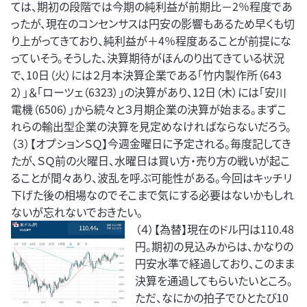
ては、期初の段階では今期の純利益が前期比－2％程度であ
ったが、現在のコンセンサスは円安の影響もあるため早くも切
り上がってきており、純利益が＋4％程度あることが前提にな
っていそう。そうした、決算期待がほんのり出てきている状況
で、10日（火）には２月本決算企業である「竹内製作所（643
2）」＆「ローツェ（6323）」の決算があり、12日（木）には「安川
電機（6506）」から続々と３月期企業の決算が始まる。まずこ
れらの輸出型企業の決算を見定めなければならないだろう。
（３）【オプションＳＱ】今週金曜日に予定される。毎度記してき
たが、ＳＱ前の火曜日、水曜日は買い方・売り方の戦いが起こ
ることが間々あり、波乱を呼ぶ可能性がある。今回はキッチリ
下げた後の相場なのでそこまで気にする必要はないかもしれ
ないが忘れないでおきたい。
（４）【為替】現在のドル円は110.48
円。期初の見込みからは、かなりの
円安水準で経過しており、このまま
決算を通過してもらいたいところ。
ただ、なにかの拍子でひとたび10