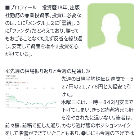
■プロフィール 投資歴18年、出版
社勤務の兼業投資家。投資に必要な
のは、１に「メンタル」、２に「需給」、３
に「ファンダ」だと考えており、勝って
もおごることなくたえず反省を繰り返
し、安定して資産を増やす投資を心
がけている。.
≪先週の相場振り返りと今週の見通し≫
先週の日経平均株価は週間で－５
２７円の２１,７７８円と大幅安で引
けた。
木曜日には、一時－８４２円安まで
下げてしまい、きっと読者諸兄も肝
を冷やされたに違いない。筆者は、
前々稿、前稿で記した通り、かなり逃げ腰のポジションメイク
をして準備ができていたこともあり、幸いにも今週の下げでは