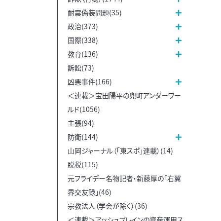
耐震偽装問題(35)
政治(373)
国際(338)
教育(136)
訴訟(73)
凶悪事件(166)
＜連載＞宝田陽平の兜町アンダーワー
ルド(1056)
主張(94)
防衛(144)
山岡ジャーナル（「東スポ」連載）(14)
脱税(115)
元フライデー名物記者・新藤厚の「右翼
界交友録」(46)
宗教法人（学会が除く）(36)
＜連載＞アッシュブレインの資産運用ス