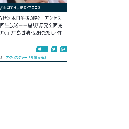
,#山岡関連,#報道・マスコミ
らせ＞本日午後３時? アクセス
８回生放送ーー鼎談「原発全面廃
けて」（中島哲演・広野ただし・竹
0
18
アクセスジャーナル編集部3