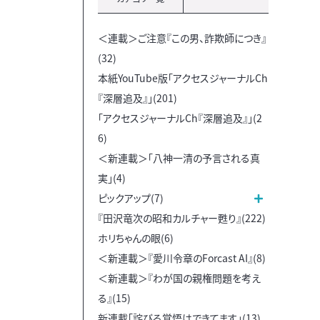
＜連載＞ご注意『この男、詐欺師につき』
(32)
本紙YouTube版「アクセスジャーナルCh
『深層追及』」(201)
「アクセスジャーナルCh『深層追及』」(2
6)
＜新連載＞「八神一清の予言される真
実」(4)
ピックアップ(7)
『田沢竜次の昭和カルチャー甦り』(222)
ホリちゃんの眼(6)
＜新連載＞『愛川令章のForcast AI』(8)
＜新連載＞『わが国の親権問題を考え
る』(15)
新連載「詫びる覚悟はできてます」(13)