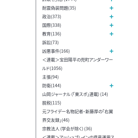
耐震偽装問題(35)
政治(373)
国際(338)
教育(136)
訴訟(73)
凶悪事件(166)
＜連載＞宝田陽平の兜町アンダーワー
ルド(1056)
主張(94)
防衛(144)
山岡ジャーナル（「東スポ」連載）(14)
脱税(115)
元フライデー名物記者・新藤厚の「右翼
界交友録」(46)
宗教法人（学会が除く）(36)
＜連載＞アッシュブレインの資産運用ス