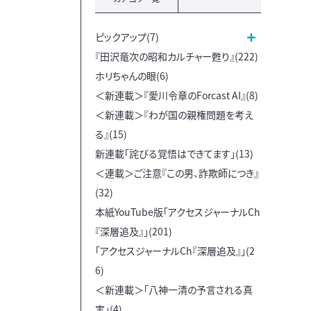
ピックアップ(7)
『田沢竜次の昭和カルチャー甦り』(222)
ホリちゃんの眼(6)
＜新連載＞『愛川令章のForcast AI』(8)
＜新連載＞『わが国の親権問題を考え
る』(15)
新連載「詫びる覚悟はできてます」(13)
＜連載＞ご注意『この男、詐欺師につき』
(32)
本紙YouTube版「アクセスジャーナルCh
『深層追及』」(201)
「アクセスジャーナルCh『深層追及』」(2
6)
＜新連載＞「八神一清の予言される真
実」(4)