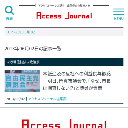
アクセスジャーナル記者 山岡俊介の取材メモ
検索
MENU
TOP
>
2013 6月 02
2013年06月02日の記事一覧
#汚職（疑惑）,#政治家
本紙追及の反社への利益供与疑惑―
―明日、門真市議会で、「なぜ、市長
は調査しない!?」と議員が質問
2013/06/02
アクセスジャーナル編集部3