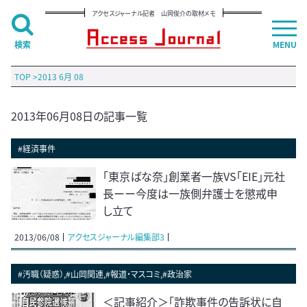
アクセスジャーナル記者 山岡俊介の取材メモ
検索
MENU
TOP
>
2013 6月 08
2013年06月08日の記事一覧
#経済事件
「東京ばな奈」創業者一族VS「EIE」元社
長ーー今度は一族側弁護士を懲戒申
し立て
2013/06/08
アクセスジャーナル編集部3
#汚職（疑惑）,#山岡関連,#報道・マスコミ,#政治家
＜記事紹介＞「詐欺事件の告訴状に自