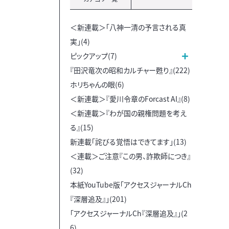
＜新連載＞「八神一清の予言される真
実」(4)
ピックアップ(7)
『田沢竜次の昭和カルチャー甦り』(222)
ホリちゃんの眼(6)
＜新連載＞『愛川令章のForcast AI』(8)
＜新連載＞『わが国の親権問題を考え
る』(15)
新連載「詫びる覚悟はできてます」(13)
＜連載＞ご注意『この男、詐欺師につき』
(32)
本紙YouTube版「アクセスジャーナルCh
『深層追及』」(201)
「アクセスジャーナルCh『深層追及』」(2
6)