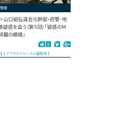
#警察
＞山口組弘道会元幹部・府警・地
着疑惑を追う（第５回）「疑惑のＭ
辞職の模様」
0
22
アクセスジャーナル編集部