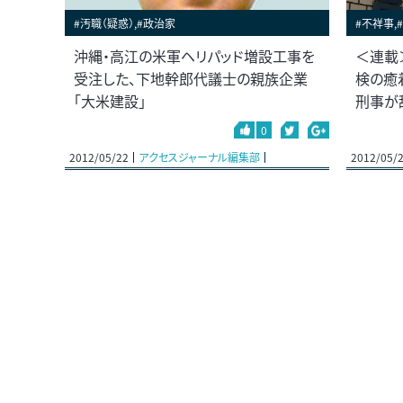
#汚職（疑惑）,#政治家
#不祥事,
沖縄・高江の米軍ヘリパッド増設工事を
＜連載
受注した、下地幹郎代議士の親族企業
検の癒
「大米建設」
刑事が
0
2012/05/22
アクセスジャーナル編集部
2012/05/