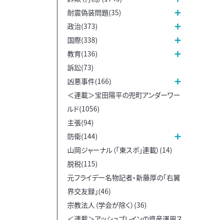
耐震偽装問題(35)
政治(373)
国際(338)
教育(136)
訴訟(73)
凶悪事件(166)
＜連載＞宝田陽平の兜町アンダーワー
ルド(1056)
主張(94)
防衛(144)
山岡ジャーナル（「東スポ」連載）(14)
脱税(115)
元フライデー名物記者・新藤厚の「右翼
界交友録」(46)
宗教法人（学会が除く）(36)
＜連載＞アッシュブレインの資産運用ス