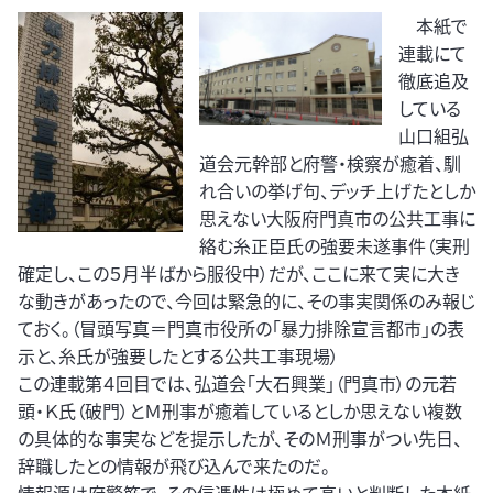
本紙で
連載にて
徹底追及
している
山口組弘
道会元幹部と府警・検察が癒着、馴
れ合いの挙げ句、デッチ上げたとしか
思えない大阪府門真市の公共工事に
絡む糸正臣氏の強要未遂事件（実刑
確定し、この５月半ばから服役中）だが、ここに来て実に大き
な動きがあったので、今回は緊急的に、その事実関係のみ報じ
ておく。（冒頭写真＝門真市役所の「暴力排除宣言都市」の表
示と、糸氏が強要したとする公共工事現場）
この連載第４回目では、弘道会「大石興業」（門真市）の元若
頭・Ｋ氏（破門）とＭ刑事が癒着しているとしか思えない複数
の具体的な事実などを提示したが、そのＭ刑事がつい先日、
辞職したとの情報が飛び込んで来たのだ。