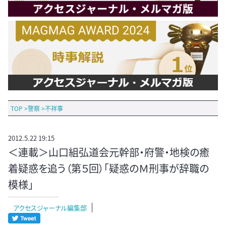
TOP
>
警察
>
不祥事
2012.5.22 19:15
＜連載＞山口組弘道会元幹部・府警・地検の癒
着疑惑を追う（第５回）「疑惑のＭ刑事が辞職の
模様」
アクセスジャーナル編集部