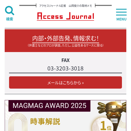
アクセスジャーナル記者 山岡俊介の取材メモ
検索
MENU
内部・外部告発、情報求む！
（弁護士などのプロが調査。ただし、公益性あるケースに限る）
FAX
03-3203-3018
メールはこちらから »