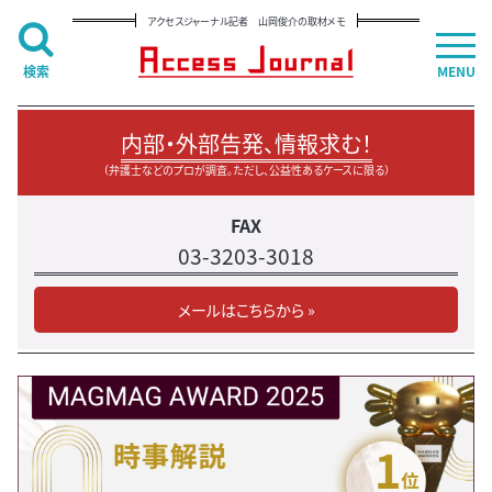
アクセスジャーナル記者 山岡俊介の取材メモ
検索
MENU
内部・外部告発、情報求む！
（弁護士などのプロが調査。ただし、公益性あるケースに限る）
FAX
03-3203-3018
メールはこちらから »