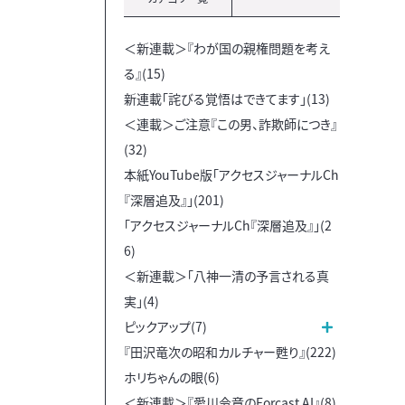
＜新連載＞『わが国の親権問題を考え
る』(15)
新連載「詫びる覚悟はできてます」(13)
＜連載＞ご注意『この男、詐欺師につき』
(32)
本紙YouTube版「アクセスジャーナルCh
『深層追及』」(201)
「アクセスジャーナルCh『深層追及』」(2
6)
＜新連載＞「八神一清の予言される真
実」(4)
ピックアップ(7)
『田沢竜次の昭和カルチャー甦り』(222)
ホリちゃんの眼(6)
＜新連載＞『愛川令章のForcast AI』(8)