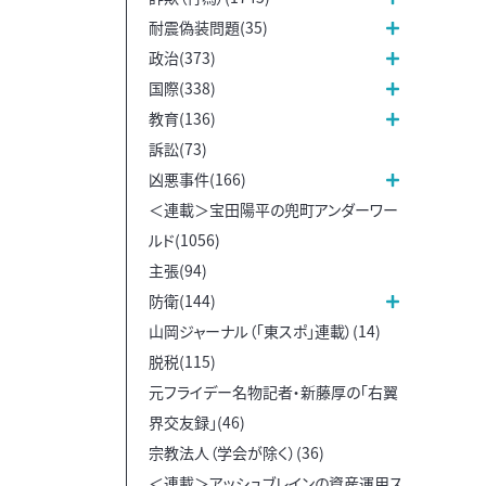
耐震偽装問題(35)
政治(373)
国際(338)
教育(136)
訴訟(73)
凶悪事件(166)
＜連載＞宝田陽平の兜町アンダーワー
ルド(1056)
主張(94)
防衛(144)
山岡ジャーナル（「東スポ」連載）(14)
脱税(115)
元フライデー名物記者・新藤厚の「右翼
界交友録」(46)
宗教法人（学会が除く）(36)
＜連載＞アッシュブレインの資産運用ス