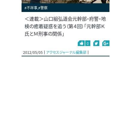
#不祥事,#警察
＜連載＞山口組弘道会元幹部・府警・地
検の癒着疑惑を追う（第４回）「元幹部Ｋ
氏とＭ刑事の関係」
0
2012/05/05
アクセスジャーナル編集部