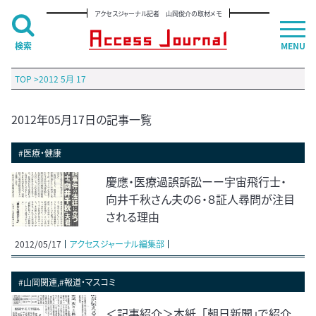
アクセスジャーナル記者 山岡俊介の取材メモ
検索
MENU
TOP
>
2012 5月 17
2012年05月17日の記事一覧
#医療・健康
慶應・医療過誤訴訟ーー宇宙飛行士・
向井千秋さん夫の６・８証人尋問が注目
される理由
2012/05/17
アクセスジャーナル編集部
#山岡関連,#報道・マスコミ
＜記事紹介＞本紙、「朝日新聞」で紹介