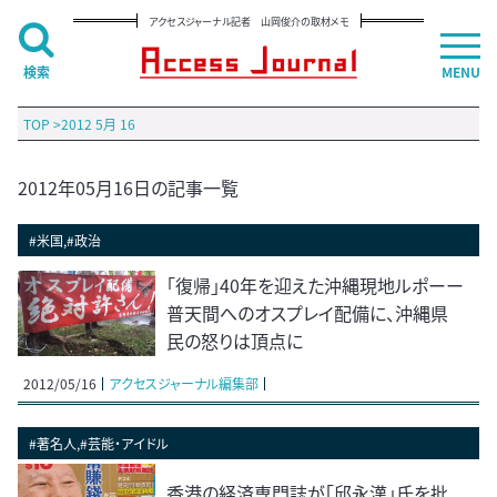
アクセスジャーナル記者 山岡俊介の取材メモ
検索
MENU
TOP
>
2012 5月 16
2012年05月16日の記事一覧
#米国,#政治
「復帰」40年を迎えた沖縄現地ルポーー
普天間へのオスプレイ配備に、沖縄県
民の怒りは頂点に
2012/05/16
アクセスジャーナル編集部
#著名人,#芸能・アイドル
香港の経済専門誌が「邱永漢」氏を批