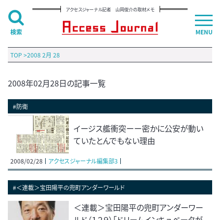
アクセスジャーナル記者 山岡俊介の取材メモ
検索
MENU
TOP
>
2008 2月 28
2008年02月28日の記事一覧
#防衛
イージス艦衝突ーー密かに公安が動い
ていたとんでもない理由
2008/02/28
アクセスジャーナル編集部3
#＜連載＞宝田陽平の兜町アンダーワールド
＜連載＞宝田陽平の兜町アンダーワー
ルド（１２９）「ドリームインキュベータが