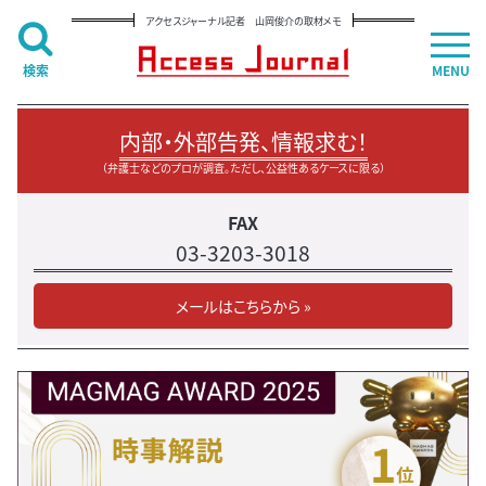
アクセスジャーナル記者 山岡俊介の取材メモ
検索
MENU
内部・外部告発、情報求む！
（弁護士などのプロが調査。ただし、公益性あるケースに限る）
FAX
03-3203-3018
メールはこちらから »