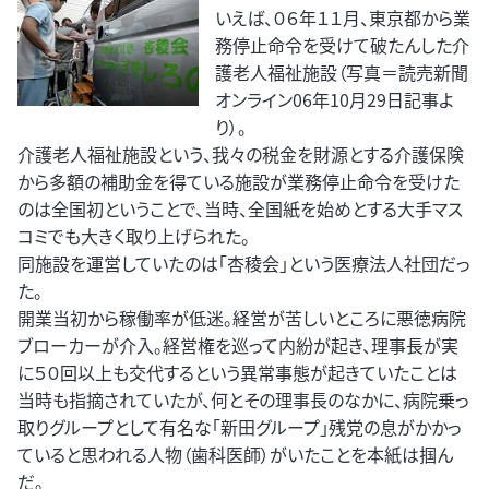
いえば、０６年１１月、東京都から業
務停止命令を受けて破たんした介
護老人福祉施設（写真＝読売新聞
オンライン06年10月29日記事よ
り）。
介護老人福祉施設という、我々の税金を財源とする介護保険
から多額の補助金を得ている施設が業務停止命令を受けた
のは全国初ということで、当時、全国紙を始めとする大手マス
コミでも大きく取り上げられた。
同施設を運営していたのは「杏稜会」という医療法人社団だっ
た。
開業当初から稼働率が低迷。経営が苦しいところに悪徳病院
ブローカーが介入。経営権を巡って内紛が起き、理事長が実
に５０回以上も交代するという異常事態が起きていたことは
当時も指摘されていたが、何とその理事長のなかに、病院乗っ
取りグループとして有名な「新田グループ」残党の息がかかっ
ていると思われる人物（歯科医師）がいたことを本紙は掴ん
だ。