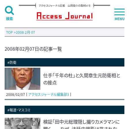
アクセスジャーナル記者 山岡俊介の取材メモ
検索
MENU
TOP
>
2008 2月 07
2008年02月07日の記事一覧
#防衛
仕手「千年の杜」と久間章生元防衛相と
の接点
2008/02/07
アクセスジャーナル編集部3
#報道・マスコミ
検証「田中元総理隠し撮りカメラマンに
聞く――なぜ、法廷内撮影は許されな