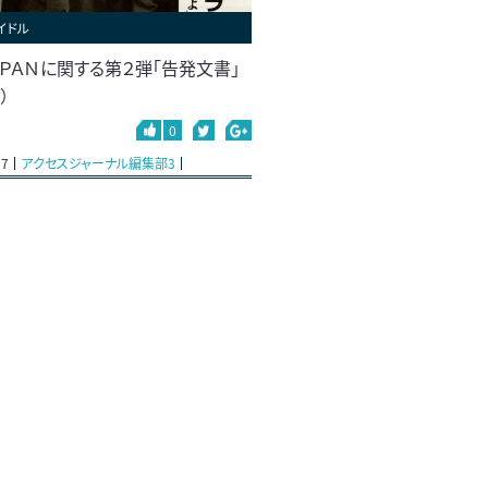
イドル
ＡＰＡＮに関する第２弾「告発文書」
）
0
27
アクセスジャーナル編集部3