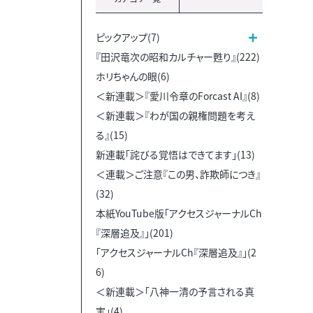
ピックアップ(7)
『田沢竜次の昭和カルチャー甦り』(222)
ホリちゃんの眼(6)
＜新連載＞『愛川令章のForcast AI』(8)
＜新連載＞『わが国の親権問題を考え
る』(15)
新連載「詫びる覚悟はできてます」(13)
＜連載＞ご注意『この男、詐欺師につき』
(32)
本紙YouTube版「アクセスジャーナルCh
『深層追及』」(201)
「アクセスジャーナルCh『深層追及』」(2
6)
＜新連載＞「八神一清の予言される真
実」(4)