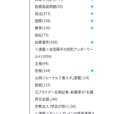
耐震偽装問題(35)
政治(373)
国際(338)
教育(136)
訴訟(73)
凶悪事件(166)
＜連載＞宝田陽平の兜町アンダーワー
ルド(1056)
主張(94)
防衛(144)
山岡ジャーナル（「東スポ」連載）(14)
脱税(115)
元フライデー名物記者・新藤厚の「右翼
界交友録」(46)
宗教法人（学会が除く）(36)
＜連載＞アッシュブレインの資産運用ス