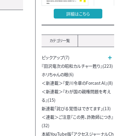
詳細はこちら
カテゴリ一覧
ピックアップ(7)
『田沢竜次の昭和カルチャー甦り』(223)
ホリちゃんの眼(6)
＜新連載＞『愛川令章のForcast AI』(8)
＜新連載＞『わが国の親権問題を考え
る』(15)
新連載「詫びる覚悟はできてます」(13)
＜連載＞ご注意『この男、詐欺師につき』
(32)
本紙YouTube版「アクセスジャーナルCh