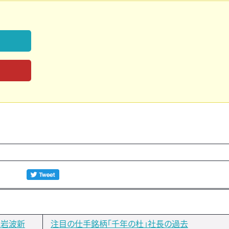
。岩波新
注目の仕手銘柄「千年の杜」社長の過去