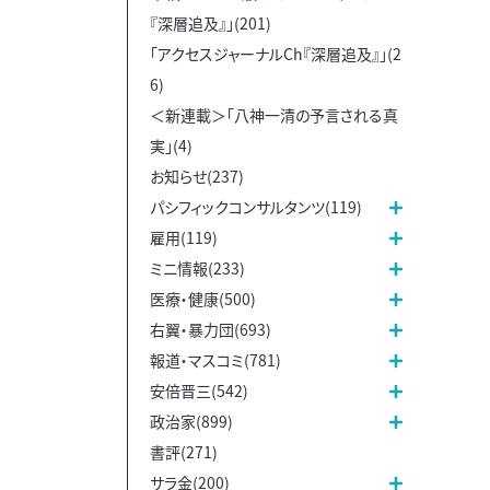
『深層追及』」(201)
「アクセスジャーナルCh『深層追及』」(2
6)
＜新連載＞「八神一清の予言される真
実」(4)
お知らせ(237)
パシフィックコンサルタンツ(119)
雇用(119)
ミニ情報(233)
医療・健康(500)
右翼・暴力団(693)
報道・マスコミ(781)
安倍晋三(542)
政治家(899)
書評(271)
サラ金(200)