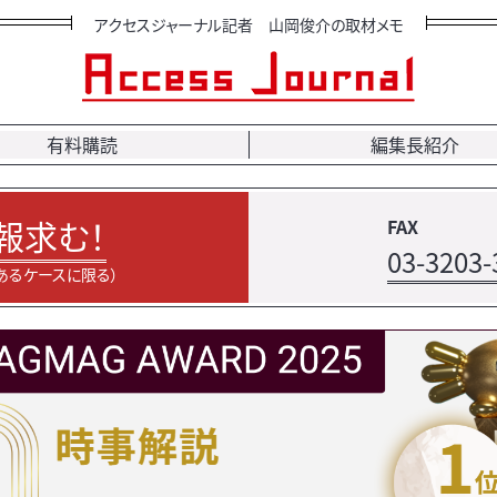
アクセスジャーナル記者 山岡俊介の取材メモ
有料購読
編集長紹介
報求む！
FAX
03-3203-
あるケースに限る）