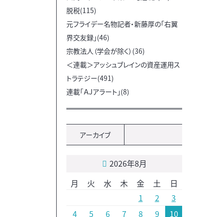
脱税(115)
元フライデー名物記者・新藤厚の「右翼
界交友録」(46)
宗教法人（学会が除く）(36)
＜連載＞アッシュブレインの資産運用ス
トラテジー(491)
連載「ＡＪアラート」(8)
アーカイブ
2026年8月
月
火
水
木
金
土
日
1
2
3
4
5
6
7
8
9
10