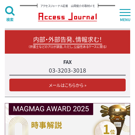
アクセスジャーナル記者 山岡俊介の取材メモ
検索
MENU
内部・外部告発、情報求む！
（弁護士などのプロが調査。ただし、公益性あるケースに限る）
FAX
03-3203-3018
メールはこちらから »