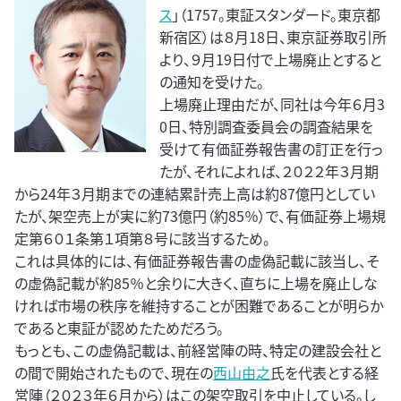
ス
」（1757。東証スタンダード。東京都
新宿区）は８月18日、東京証券取引所
より、９月19日付で上場廃止とすると
の通知を受けた。
上場廃止理由だが、同社は今年６月3
0日、特別調査委員会の調査結果を
受けて有価証券報告書の訂正を行っ
たが、それによれば、２０２２年３月期
から24年３月期までの連結累計売上高は約87億円としてい
たが、架空売上が実に約73億円（約85％）で、有価証券上場規
定第６０１条第１項第８号に該当するため。
これは具体的には、有価証券報告書の虚偽記載に該当し、そ
の虚偽記載が約85％と余りに大きく、直ちに上場を廃止しな
ければ市場の秩序を維持することが困難であることが明らか
であると東証が認めたためだろう。
もっとも、この虚偽記載は、前経営陣の時、特定の建設会社と
の間で開始されたもので、現在の
西山由之
氏を代表とする経
営陣（２０２３年６月から）はこの架空取引を中止している。し