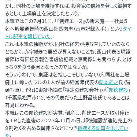
かし、同社の上場を維持すれば、投資家の信頼を著しく毀損す
るとして上場廃止を決定したという。
本紙ではこの７月31日、「『創建エース』の断末魔－－社員５
名へ解雇通告時の西山社長肉声（音声記録入手）」という
タイ
トル記事を報じていた
。
これは本紙の独断だが、同社の経営が持ち直していたのなら
ともかく、赤字続きで展望が見えないことも、西山代表ら現経
営陣は有価証券報告書虚偽記載と無関係にも関わらず、とば
っちりを食う要因となったのではないか。
そういうわけで、東証は名指しこそしていないが、同社を上場
廃止に導いたワルの１人が前の経営陣代表の
岡本武之
氏（冒
頭写真）、それに東証指摘の「特定の建設会社」が「
邦徳建設
」
（千葉県松戸市）で、その代表だった上野昌徳氏であることは
容易にわかる。
本紙はこの邦徳建設が実質、倒産し、創建エースが取引停止
をＩＲした直後の２０２３年11月25日、邦徳建設が連結売上の
９割近くを占める異様さなどにつき
指摘する記事を出してい
た
。