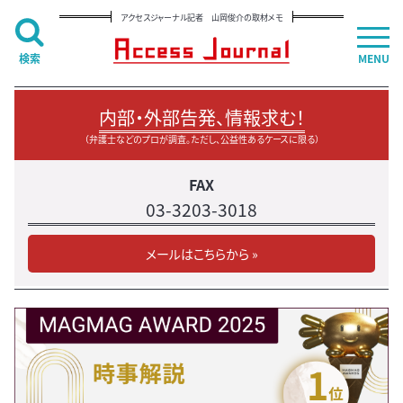
アクセスジャーナル記者 山岡俊介の取材メモ
検索
MENU
内部・外部告発、情報求む！
（弁護士などのプロが調査。ただし、公益性あるケースに限る）
FAX
03-3203-3018
メールはこちらから »