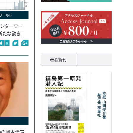
ワールド
ンダーワー
新たな動き」
0
著者新刊
Ｄの岡本代表