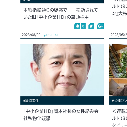
ルド（９
本紙指摘通りの疑惑で――提訴されて
ン』大
いた旧「中小企業ＨＤ」の筆頭株主
0
2023/08/09
yamaoka
2023/05/
#経済事件
#＜連載
「中小企業ＨＤ」岡本社長の女性絡み会
＜連載
社私物化疑惑
ルド（
タビュ