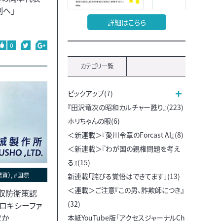
制へ」
詳細はこちら
0
カテゴリ一覧
ピックアップ(7)
『田沢竜次の昭和カルチャー甦り』(223)
ホリちゃんの眼(6)
＜新連載＞『愛川令章のForcast AI』(8)
＜新連載＞『わが国の親権問題を考え
る』(15)
資）, #国際
新連載「詫びる覚悟はできてます」(13)
＜連載＞ご注意『この男、詐欺師につき』
買収防衛策認
(32)
ロキシーファ
敗か
本紙YouTube版「アクセスジャーナルCh