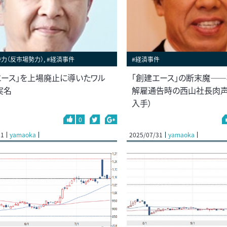
力（反市場勢力）, #経済事件
#経済事件
エース」を上場廃止に導いたワル
「創建エース」の断末魔―
実名
解雇通告時の西山社長肉声
入手）
0
21
yamaoka
2025/07/31
yamaoka