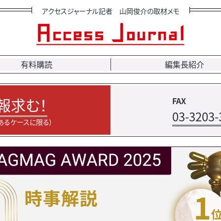
アクセスジャーナル記者 山岡俊介の取材メモ
有料購読
編集長紹介
報求む！
FAX
03-3203-
あるケースに限る）