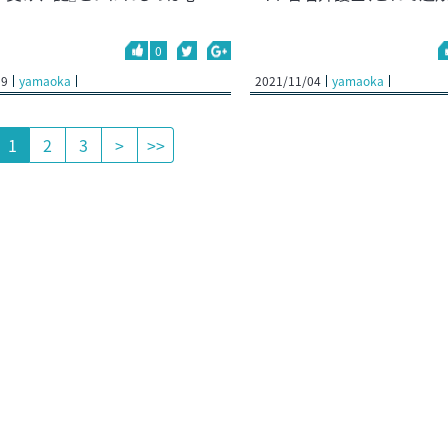
0
19
yamaoka
2021/11/04
yamaoka
1
2
3
>
>>