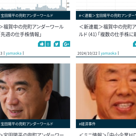
＞宝田陽平の兜町アンダーワールド
#＜連載＞宝田陽平の兜町アンダー
＞福賀中の兜町アンダーワール
＜新連載＞福賀中の兜町ア
）「先週の仕手株情報」
ルド（41）「複数の仕手株に
0
23
yamaoka
2024/10/22
yamaoka
＞宝田陽平の兜町アンダーワールド
#経済事件
＞宝田陽平の兜町アンダーワー
＜ミニ情報＞「中小企業Ｈ