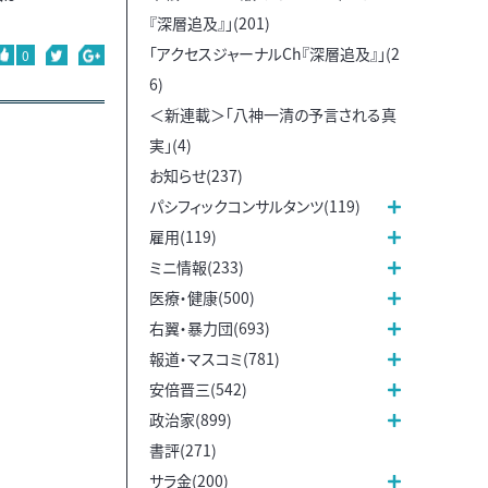
『深層追及』」(201)
「アクセスジャーナルCh『深層追及』」(2
0
6)
＜新連載＞「八神一清の予言される真
実」(4)
お知らせ(237)
パシフィックコンサルタンツ(119)
雇用(119)
ミニ情報(233)
医療・健康(500)
右翼・暴力団(693)
報道・マスコミ(781)
安倍晋三(542)
政治家(899)
書評(271)
サラ金(200)