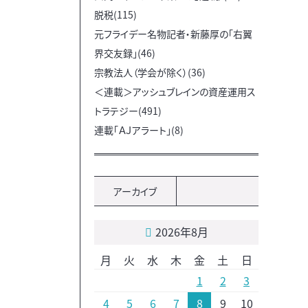
脱税(115)
元フライデー名物記者・新藤厚の「右翼
界交友録」(46)
宗教法人（学会が除く）(36)
＜連載＞アッシュブレインの資産運用ス
トラテジー(491)
連載「ＡＪアラート」(8)
アーカイブ
2026年8月
月
火
水
木
金
土
日
1
2
3
4
5
6
7
8
9
10