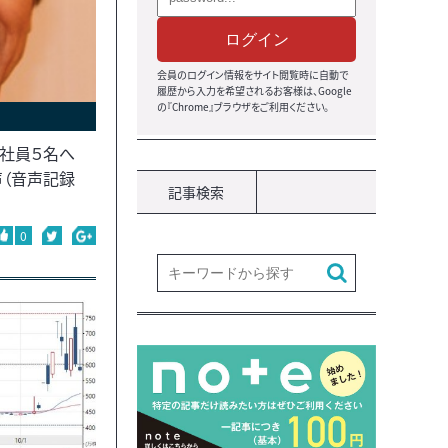
ログイン
会員のログイン情報をサイト閲覧時に自動で
履歴から入力を希望されるお客様は、Google
の『Chrome』ブラウザ
をご利用ください。
―社員５名へ
（音声記録
記事検索
0