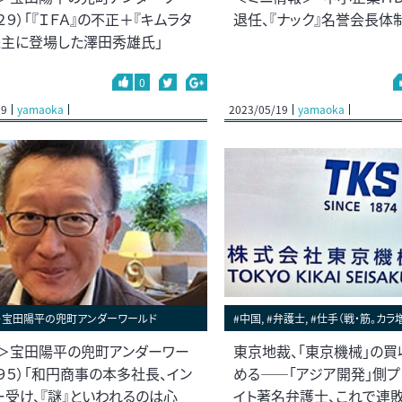
２９）「『ＩＦＡ』の不正＋『キムラタ
退任、『ナック』名誉会長体
株主に登場した澤田秀雄氏」
0
29
yamaoka
2023/05/19
yamaoka
＞宝田陽平の兜町アンダーワールド
#中国, #弁護士, #仕手（戦・筋。カラ増
＞宝田陽平の兜町アンダーワー
東京地裁、「東京機械」の
８９５）「和円商事の本多社長、イン
める――「アジア開発」側プ
ー受け、『謎』といわれるのは心
イト著名弁護士、これで連