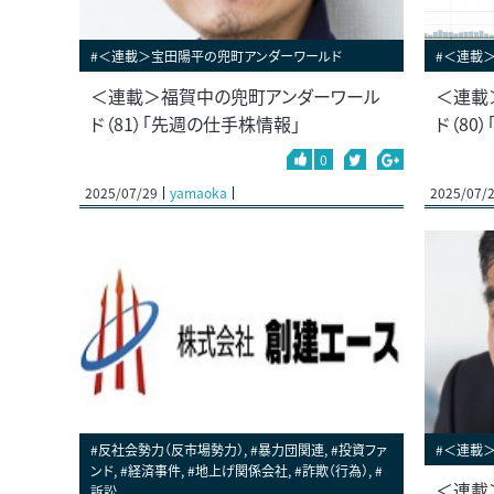
#＜連載＞宝田陽平の兜町アンダーワールド
#＜連載
＜連載＞福賀中の兜町アンダーワール
＜連載
ド（81）「先週の仕手株情報」
ド（80
0
2025/07/29
yamaoka
2025/07/
#反社会勢力（反市場勢力）, #暴力団関連, #投資ファ
#＜連載
ンド, #経済事件, #地上げ関係会社, #詐欺（行為）, #
＜連載
訴訟