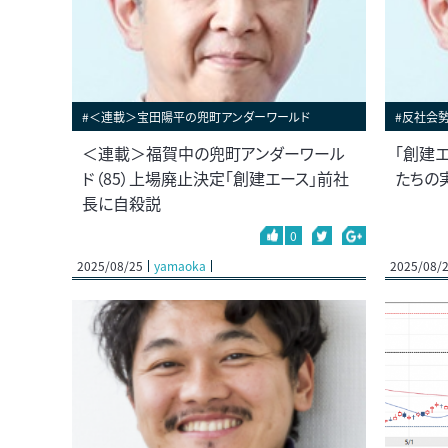
#＜連載＞宝田陽平の兜町アンダーワールド
#反社会勢
＜連載＞福賀中の兜町アンダーワール
「創建
ド（85）上場廃止決定「創建エース」前社
たちの
長に自殺説
0
2025/08/25
yamaoka
2025/08/