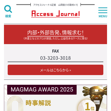
アクセスジャーナル記者 山岡俊介の取材メモ
検索
MENU
内部・外部告発、情報求む！
（弁護士などのプロが調査。ただし、公益性あるケースに限る）
FAX
03-3203-3018
メールはこちらから »