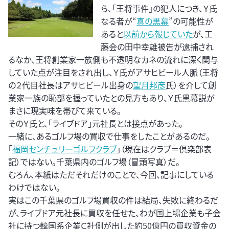
ら、「王将事件」の犯人につき、Ｙ氏
なる者が“
真の黒幕
”の可能性が
あると
以前から報じていた
が、工
藤会の田中幸雄被告が逮捕され
るなか、王将創業家一族側も不透明なカネの流れに深く関与
していた点が注目をされ出し、Ｙ氏がアサヒビール人脈（王将
の２代目社長はアサヒビール出身の
望月邦彦
氏）を介して創
業家一族の恥部を握っていたとの見方もあり、Ｙ氏黒幕説が
まさに現実味を帯びて来ている。
そのＹ氏と、「ライブドア」元社長とは接点があった。
一緒に、あるゴルフ場の買収で仕事をしたことがあるのだ。
「
福岡センチュリーゴルフクラブ
」（現在はクラブ＝倶楽部表
記）ではない。千葉県内のゴルフ場（冒頭写真）だ。
むろん、本紙はただそれだけのことで、今回、記事にしている
わけではない。
実はこの千葉県のゴルフ場買収の件は結局、失敗に終わるだ
が、ライブドア元社長に買収を任せた、わが国上場企業も子会
社に持つ韓国系企業Ｃ社側が出した約50億円の買収資金の