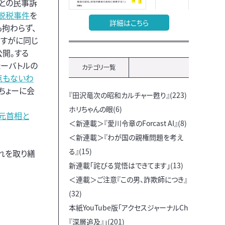
との民事訴
脱税事件
を
詳細はこちら
拘わらず、
さすがに同じ
公開。する
ょーバトルの
カテゴリ一覧
点もないわ
ゃちょーに会
『田沢竜次の昭和カルチャー甦り』(223)
ホリちゃんの眼(6)
元首相と
＜新連載＞『愛川令章のForcast AI』(8)
＜新連載＞『わが国の親権問題を考え
る』(15)
れを取り繕
新連載「詫びる覚悟はできてます」(13)
＜連載＞ご注意『この男、詐欺師につき』
(32)
本紙YouTube版「アクセスジャーナルCh
『深層追及』」(201)