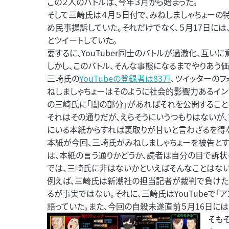
この２人のバトルは、今年３月から始まった。
そして三崎氏は４月５日付で、みねしましゃちょーの特
め民事提訴していた。それだけでなく、５月17日に
とツイートしていた。
要するに、YouTuber同士のバトルが過激化、互
しかし、このバトル、そんな事態になるまでやりあう価
三崎氏の
YouTubeの登録者は83万
、ツイッターのフ
ねしましゃちょーはそのように社会的影響力あるイン
の三崎氏に「闇の部分」があればそれを公開すること
それはその通りだが、えらそうにいうつもりはないが
にいる本紙からすれば裏取りが甘いと言わざるを得
本紙が今回、三崎氏がみねしましゃちょーを被告と
は、本紙の言う通りかどうか、読者は自分の目で訴状
では、三崎氏に非はないかといえばそんなことはない
例えば、三崎氏は新潮社の担当記者が裁判で負けた
るが事実ではない。それに、三崎氏はYouTubeで
語っていた。また、今回の自殺未遂直前５月16日に
そも