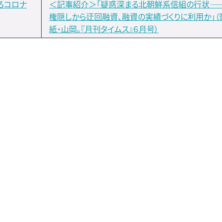
ぞろコロナ
＜記事紹介＞「疑惑深まる北朝鮮系信組の行状―
権隠しから迂回融資、融資の実績づくりに利用か」（
紙・山岡。『月刊タイムス』６月号）