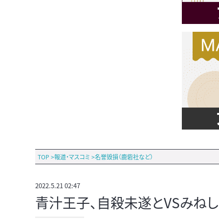
TOP
>
報道・マスコミ
>
名誉毀損（鹿砦社など）
2022.5.21 02:47
青汁王子、自殺未遂とVSみねし