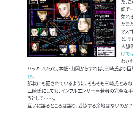
た、
訟で
免れ
たま
マス
と、
人脈
けで
わさ
ハッキリいって、本紙・山岡からすれば、三崎氏より巨
か
。
訴状にも記されているように、そもそも三崎氏とみね
三崎氏にしても、インフルエンサー＝若者の完全な手
うとして……。
互いに譲るところは譲り、妥協する余地はないのか!?