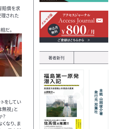
損害賠償を求
受理された
様相だ。
著者新刊
トをしてい
は無視」と
か？
なくなり、ま