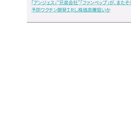
「アンジェス」“兄弟会社”「ファンぺップ」が、また
予防ワクチン開発ＩＲし株価高騰狙いか