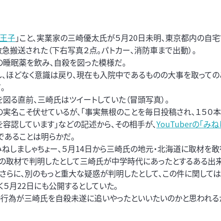
王子
」こと、実業家の三崎優太氏が５月20日未明、東京都内の自宅
救急搬送された（下右写真２点。パトカー、消防車まで出動）。
の睡眠薬を飲み、自殺を図った模様だ。
し、ほどなく意識は戻り、現在も入院中であるものの大事を取っての
。
を図る直前、三崎氏はツイートしていた（冒頭写真）。
の実名こそ伏せているが、「事実無根のことを毎日投稿され、１５０
を容認しています」などの記述から、その相手が、
YouTuberの「み
であることは明らかだ。
みねしましゃちょー、５月14日から三崎氏の地元・北海道に取材を敢
その取材で判明したとして三崎氏が中学時代にあったとするある出
。さらに、別のもっと重大な疑惑が判明したとして、この件に関して
５月22日にも公開するとしていた。
連の行為が三崎氏を自殺未遂に追いやったといいたいのかと思われる