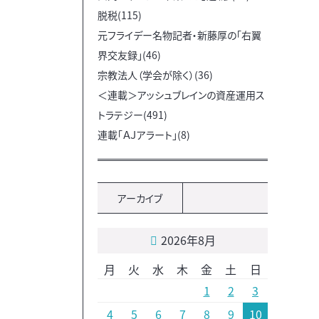
脱税(115)
元フライデー名物記者・新藤厚の「右翼
界交友録」(46)
宗教法人（学会が除く）(36)
＜連載＞アッシュブレインの資産運用ス
トラテジー(491)
連載「ＡＪアラート」(8)
アーカイブ
2026年8月
月
火
水
木
金
土
日
1
2
3
4
5
6
7
8
9
10