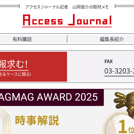
アクセスジャーナル記者 山岡俊介の取材メモ
有料購読
編集長紹介
報求む！
FAX
03-3203-
あるケースに限る）