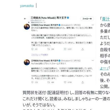
yamaoka
「
青汁
から
多量
ただ
ようだ
自殺
相手
中傷
ょー」
その
後、
公開
質問状を送付（配達証明付）し、回答の有無に関りなく
これだけ聞くと、読者は、みねしましゃちょーの一
いが、そうではない。