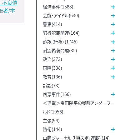
―不良債
経済事件(1588)
筆者/本
芸能・アイドル(630)
警察(414)
銀行犯罪関連(164)
詐欺（行為）(1745)
耐震偽装問題(35)
政治(373)
国際(338)
教育(136)
訴訟(73)
凶悪事件(166)
＜連載＞宝田陽平の兜町アンダーワー
ルド(1056)
主張(94)
防衛(144)
山岡ジャーナル（「東スポ」連載）(14)