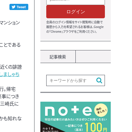
ログイン
マンション
会員のログイン情報をサイト閲覧時に自動で
履歴から入力を希望されるお客様は、Google
の『Chrome』ブラウザをご利用ください。
ことである
記事検索
本近くの誹謗
ねしましゃち
行。帰宅
来事につき
は三崎氏に
かも知れな