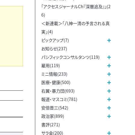
「アクセスジャーナルCh『深層追及』」(2
6)
＜新連載＞「八神一清の予言される真
実」(4)
ピックアップ(7)
お知らせ(237)
パシフィックコンサルタンツ(119)
雇用(119)
ミニ情報(233)
医療・健康(500)
右翼・暴力団(693)
報道・マスコミ(781)
安倍晋三(542)
政治家(899)
書評(271)
サラ金(200)