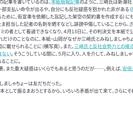
この記事を書いているのは、
本紙既報記事
のように、三崎氏は新潮社
一部支払い命令が出るや、自分にも反社疑惑を抱かれた非がある（
るために、街宣車を依頼した旨記した架空の契約書を作成する）にも
たま担当した記者の名刺を晒すなどし誹謗中傷していることから、
ゴミの者として看過できなくなり、４月13日に、その判決文を本紙で
それだけのことなのに、本紙・山岡がなぜか三崎氏とみねしましゃち
図に載せられることに（横写真）。また、
三崎氏と反社会勢力との接
はない
。そうこうしている間に、５月に入り、人を介して、みねしまし
れることに。
悪、また重大疑惑はいくらでもあると思うのだが……。例えば、
安倍
しましゃちょーは友だちだった。
本として振るまおうとするから、いろいろ矛盾が出て来て、さらにそ