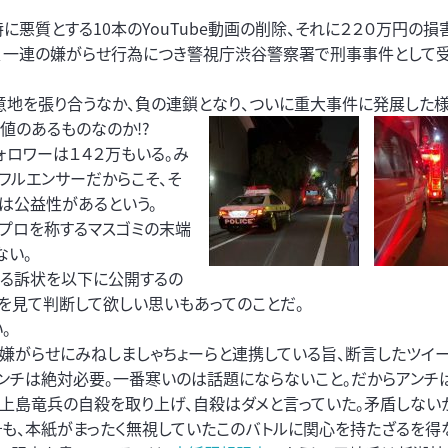
に悪質とする10本のYouTube動画の削除、それに２２０万円の
は、一連の嫌がらせ行為につき警視庁渋谷警察署で刑事事件として
いに意地を張り合うなか、負の連鎖となり、ついに重大事件に発展した
値のあるものなのか!?
ォロワーは１４２万もいる。み
フルエンサーだからこそ、そ
は公益性があるという。
、プロを称するマスゴミの末端
ない。
する訴状を以下に公開するの
を見て判断して欲しい思いもあってのことだ。
。
嫌がらせにみねしましゃちょーらと連携している旨、断言したツイー
「アンチは絶対必要。一番寒いのは話題にならないこと。だからアンチ
は上島竜兵の自殺を取り上げ、自殺はダメと言っていた。矛盾しない
そも、本紙がまったく無視していたこのバトルに関心を持たざるを得