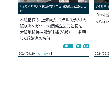
#太陽光発電,#汚職（疑惑）,#中国,#検察,#政治家,#国
#不祥事,
際
「中外
本紙指摘の「上海電力」ステルス参入「大
の暴行
阪咲洲メガソーラ」関係企業元社長を、
大阪地検特捜部が逮捕（続報）――判明
した政治家の名前
0
2024/09/20
yamaoka
2024/09/