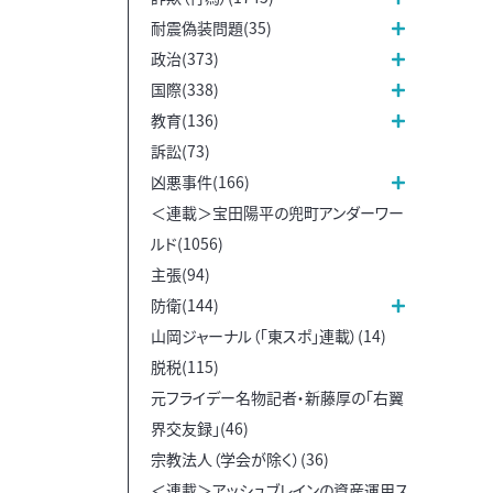
耐震偽装問題(35)
政治(373)
国際(338)
教育(136)
訴訟(73)
凶悪事件(166)
＜連載＞宝田陽平の兜町アンダーワー
ルド(1056)
主張(94)
防衛(144)
山岡ジャーナル（「東スポ」連載）(14)
脱税(115)
元フライデー名物記者・新藤厚の「右翼
界交友録」(46)
宗教法人（学会が除く）(36)
＜連載＞アッシュブレインの資産運用ス