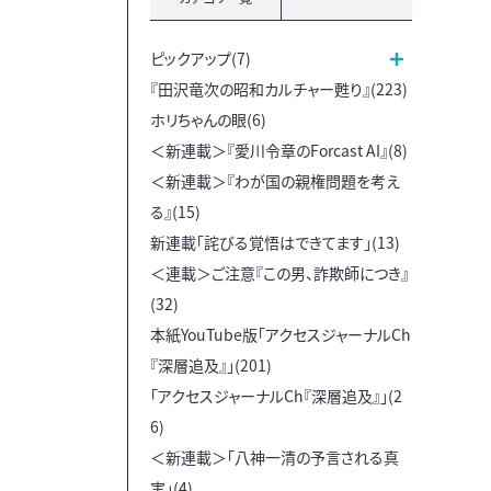
ピックアップ(7)
『田沢竜次の昭和カルチャー甦り』(223)
ホリちゃんの眼(6)
＜新連載＞『愛川令章のForcast AI』(8)
＜新連載＞『わが国の親権問題を考え
る』(15)
新連載「詫びる覚悟はできてます」(13)
＜連載＞ご注意『この男、詐欺師につき』
(32)
本紙YouTube版「アクセスジャーナルCh
『深層追及』」(201)
「アクセスジャーナルCh『深層追及』」(2
6)
＜新連載＞「八神一清の予言される真
実」(4)