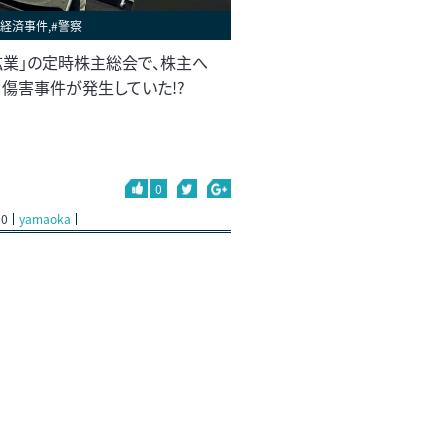
#経済事件,#警察
鉱業」の定時株主総会で、株主へ
・傷害事件が発生していた!?
0
20
yamaoka