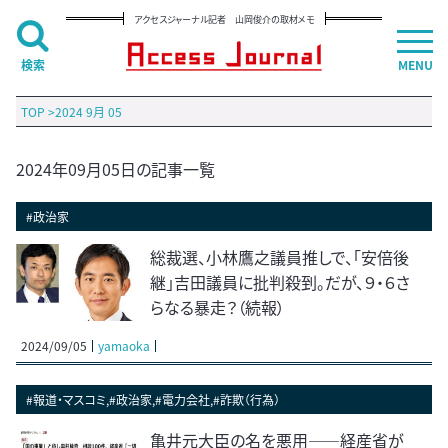
アクセスジャーナル記者 山岡俊介の取材メモ
検索
MENU
TOP
>
2024 9月 05
2024年09月05日の記事一覧
#政治家
総裁選、小林鷹之議員推しで、「安倍後
継」吉田議員に批判殺到。だが、９・６さ
らなる暴走？（続報）
2024/09/05
yamaoka
#報道・マスコミ,#政治家,#電力会社,#詐欺（行為）
亀井元大臣の名を悪用――経産省が