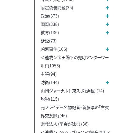
耐震偽装問題(35)
政治(373)
国際(338)
教育(136)
訴訟(73)
凶悪事件(166)
＜連載＞宝田陽平の兜町アンダーワー
ルド(1056)
主張(94)
防衛(144)
山岡ジャーナル（「東スポ」連載）(14)
脱税(115)
元フライデー名物記者・新藤厚の「右翼
界交友録」(46)
宗教法人（学会が除く）(36)
＜連載＞アッシュブレインの資産運用ス