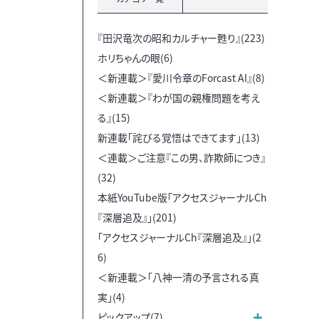
『田沢竜次の昭和カルチャー甦り』(223)
ホリちゃんの眼(6)
＜新連載＞『愛川令章のForcast AI』(8)
＜新連載＞『わが国の親権問題を考え
る』(15)
新連載「詫びる覚悟はできてます」(13)
＜連載＞ご注意『この男、詐欺師につき』
(32)
本紙YouTube版「アクセスジャーナルCh
『深層追及』」(201)
「アクセスジャーナルCh『深層追及』」(2
6)
＜新連載＞「八神一清の予言される真
実」(4)
ピックアップ(7)