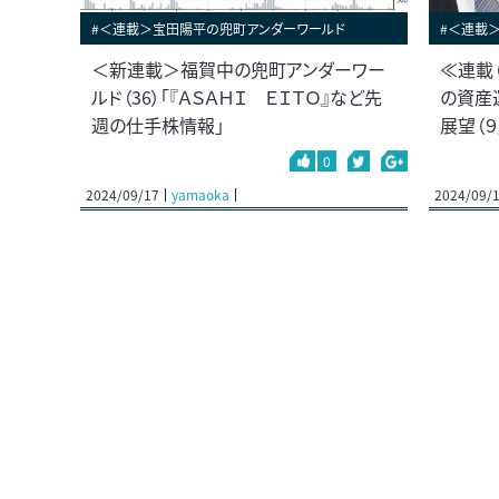
#＜連載＞宝田陽平の兜町アンダーワールド
#＜連載
＜新連載＞福賀中の兜町アンダーワー
≪連載
ルド（36）「『ＡＳＡＨＩ ＥＩＴＯ』など先
の資産
週の仕手株情報」
展望（９
0
2024/09/17
yamaoka
2024/09/