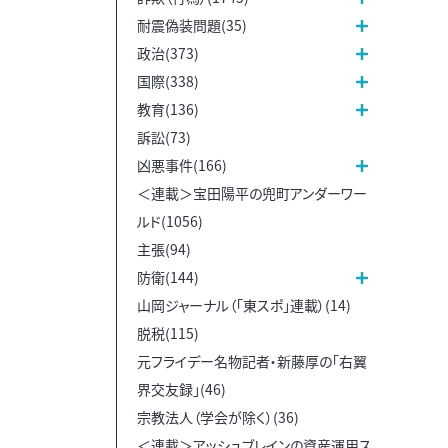
耐震偽装問題(35)
政治(373)
国際(338)
教育(136)
訴訟(73)
凶悪事件(166)
＜連載＞宝田陽平の兜町アンダーワー
ルド(1056)
主張(94)
防衛(144)
山岡ジャーナル（「東スポ」連載）(14)
脱税(115)
元フライデー名物記者・新藤厚の「右翼
界交友録」(46)
宗教法人（学会が除く）(36)
＜連載＞アッシュブレインの資産運用ス