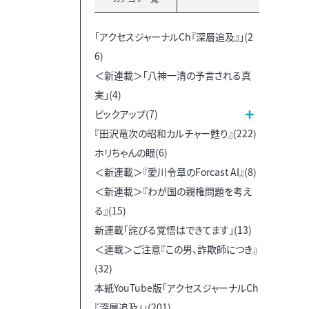
「アクセスジャーナルCh『深層追及』」(2
6)
＜新連載＞「八神一清の予言される真
実」(4)
ピックアップ(7)
『田沢竜次の昭和カルチャー甦り』(222)
ホリちゃんの眼(6)
＜新連載＞『愛川令章のForcast AI』(8)
＜新連載＞『わが国の親権問題を考え
る』(15)
新連載「詫びる覚悟はできてます」(13)
＜連載＞ご注意『この男、詐欺師につき』
(32)
本紙YouTube版「アクセスジャーナルCh
『深層追及』」(201)