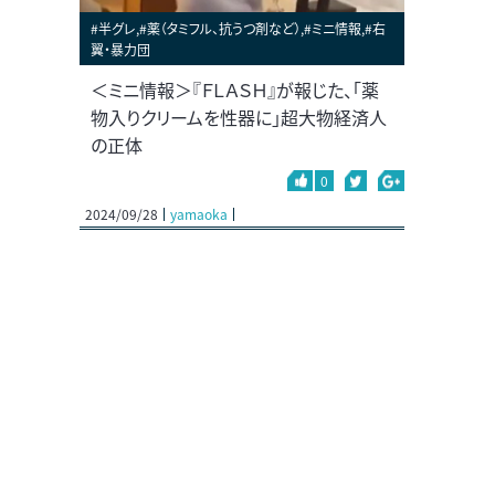
#半グレ,#薬（タミフル、抗うつ剤など）,#ミニ情報,#右
翼・暴力団
＜ミニ情報＞『ＦＬＡＳＨ』が報じた、「薬
物入りクリームを性器に」超大物経済人
の正体
0
2024/09/28
yamaoka