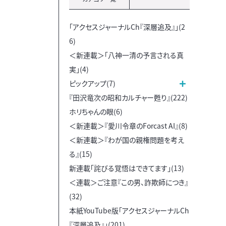
「アクセスジャーナルCh『深層追及』」(2
6)
＜新連載＞「八神一清の予言される真
実」(4)
ピックアップ(7)
『田沢竜次の昭和カルチャー甦り』(222)
ホリちゃんの眼(6)
＜新連載＞『愛川令章のForcast AI』(8)
＜新連載＞『わが国の親権問題を考え
る』(15)
新連載「詫びる覚悟はできてます」(13)
＜連載＞ご注意『この男、詐欺師につき』
(32)
本紙YouTube版「アクセスジャーナルCh
『深層追及』」(201)