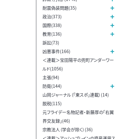
耐震偽装問題(35)
政治(373)
国際(338)
教育(136)
訴訟(73)
凶悪事件(166)
＜連載＞宝田陽平の兜町アンダーワー
ルド(1056)
主張(94)
防衛(144)
山岡ジャーナル（「東スポ」連載）(14)
脱税(115)
元フライデー名物記者・新藤厚の「右翼
界交友録」(46)
宗教法人（学会が除く）(36)
＜連載＞アッシュブレインの資産運用ス