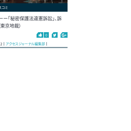
スコミ
ーー「秘密保護法違憲訴訟」、訴
（東京地裁）
0
22
アクセスジャーナル編集部