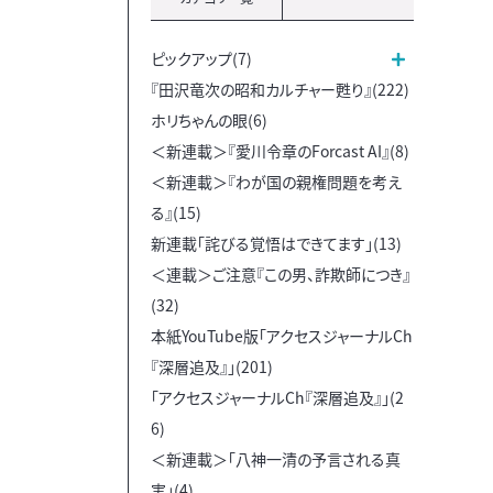
ピックアップ(7)
『田沢竜次の昭和カルチャー甦り』(222)
ホリちゃんの眼(6)
＜新連載＞『愛川令章のForcast AI』(8)
＜新連載＞『わが国の親権問題を考え
る』(15)
新連載「詫びる覚悟はできてます」(13)
＜連載＞ご注意『この男、詐欺師につき』
(32)
本紙YouTube版「アクセスジャーナルCh
『深層追及』」(201)
「アクセスジャーナルCh『深層追及』」(2
6)
＜新連載＞「八神一清の予言される真
実」(4)