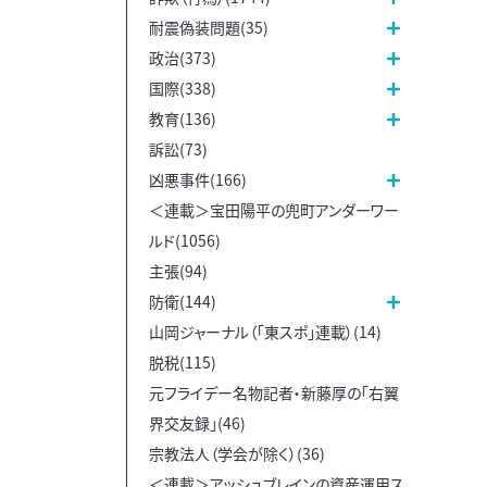
耐震偽装問題(35)
政治(373)
国際(338)
教育(136)
訴訟(73)
凶悪事件(166)
＜連載＞宝田陽平の兜町アンダーワー
ルド(1056)
主張(94)
防衛(144)
山岡ジャーナル（「東スポ」連載）(14)
脱税(115)
元フライデー名物記者・新藤厚の「右翼
界交友録」(46)
宗教法人（学会が除く）(36)
＜連載＞アッシュブレインの資産運用ス