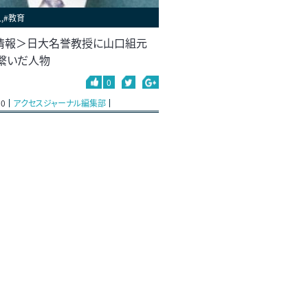
,#教育
情報＞日大名誉教授に山口組元
繋いだ人物
0
10
アクセスジャーナル編集部