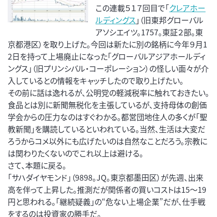
この連載５１７回目で「
クレアホー
ルディングス
」（旧東邦グローバル
アソシエイツ。1757。東証２部。東
京都港区）を取り上げた。今回は新たに別の銘柄に今年９月1
2日を持って上場廃止になった「グローバルアジアホールディ
ングス」（旧プリンシバル・コーポレーション）の怪しい面々が介
入しているとの情報をキャッチしたので取り上げたい。
その前に話は逸れるが、公明党の軽減税率に触れておきたい。
食品とは別に新聞無税化を主張しているが、支持母体の創価
学会からの圧力なのはすぐわかる。都営団地住人の多くが「聖
教新聞」を購読しているといわれている。当然、生活は大変だ
ろうからコメ以外にも広げたいのは自然なことだろう。宗教に
は関わりたくないのでこれ以上は避ける。
さて、本題に戻る。
「サハダイヤモンド」（9898。JQ。東京都墨田区）が先週、出来
高を伴って上昇した。推測だが関係者の買いコストは15～19
円と思われる。「継続疑義」の“危ない上場企業”だが、仕手戦
をするのは投資家の勝手だ。