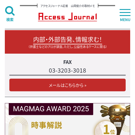
アクセスジャーナル記者 山岡俊介の取材メモ
検索
MENU
内部・外部告発、情報求む！
（弁護士などのプロが調査。ただし、公益性あるケースに限る）
FAX
03-3203-3018
メールはこちらから »