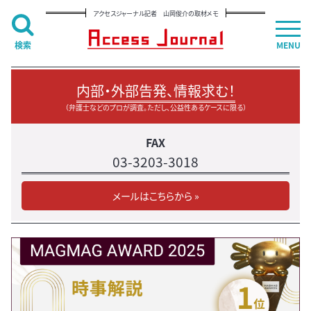
アクセスジャーナル記者 山岡俊介の取材メモ
検索
MENU
内部・外部告発、情報求む！
（弁護士などのプロが調査。ただし、公益性あるケースに限る）
FAX
03-3203-3018
メールはこちらから »